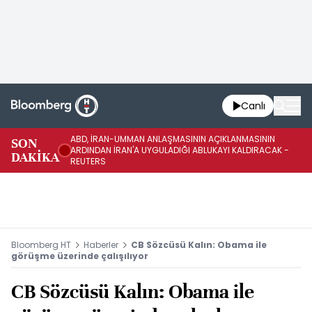
Canlı
ABD, İRAN-UMMAN ANLAŞMASININ AÇIKLANMASININ
AB
SON
ARDINDAN İRAN'A UYGULADIĞI ABLUKAYI KALDIRACAK -
GE
DAKİKA
REUTERS
UY
Bloomberg HT
Haberler
CB Sözcüsü Kalın: Obama ile
görüşme üzerinde çalışılıyor
CB Sözcüsü Kalın: Obama ile