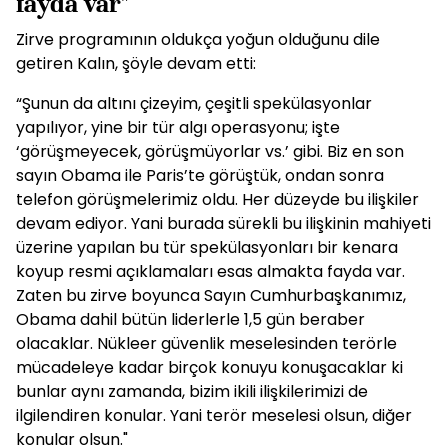
fayda var"
Zirve programının oldukça yoğun olduğunu dile
getiren Kalın, şöyle devam etti:
“Şunun da altını çizeyim, çeşitli spekülasyonlar
yapılıyor, yine bir tür algı operasyonu; işte
‘görüşmeyecek, görüşmüyorlar vs.’ gibi. Biz en son
sayın Obama ile Paris’te görüştük, ondan sonra
telefon görüşmelerimiz oldu. Her düzeyde bu ilişkiler
devam ediyor. Yani burada sürekli bu ilişkinin mahiyeti
üzerine yapılan bu tür spekülasyonları bir kenara
koyup resmi açıklamaları esas almakta fayda var.
Zaten bu zirve boyunca Sayın Cumhurbaşkanımız,
Obama dahil bütün liderlerle 1,5 gün beraber
olacaklar. Nükleer güvenlik meselesinden terörle
mücadeleye kadar birçok konuyu konuşacaklar ki
bunlar aynı zamanda, bizim ikili ilişkilerimizi de
ilgilendiren konular. Yani terör meselesi olsun, diğer
konular olsun."