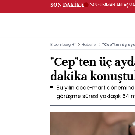
SON DAKİKA
İRAN-UMMAN ANLAŞMASI
FARS HABER AJANSI
Bloomberg HT
Haberler
"Cep"ten üç ay
"Cep"ten üç ayd
dakika konuştu
Bu yılın ocak-mart dönemind
görüşme süresi yaklaşık 64 m