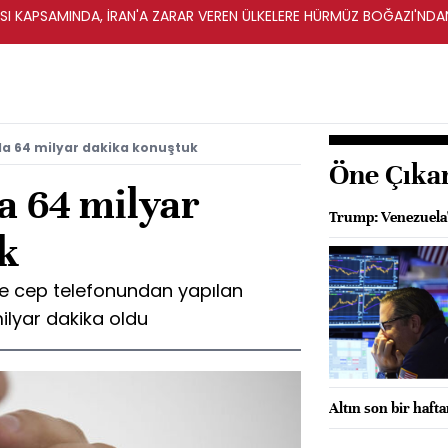
 KAPSAMINDA, İRAN'A ZARAR VEREN ÜLKELERE HÜRMÜZ BOĞAZI'NDAN 
da 64 milyar dakika konuştuk
Öne Çıka
a 64 milyar
Trump: Venezuela'
k
e cep telefonundan yapılan
ilyar dakika oldu
Altın son bir haft