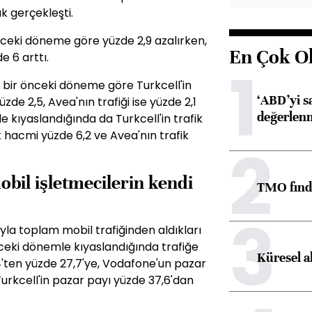
k gerçekleşti.
önceki döneme göre yüzde 2,9 azalırken,
En Çok O
 6 arttı.
1
e bir önceki döneme göre Turkcell'in
‘ABD’yi s
üzde 2,5, Avea'nın trafiği ise yüzde 2,1
değerlen
 kıyaslandığında da Turkcell'in trafik
 hacmi yüzde 6,2 ve Avea'nın trafik
2
obil işletmecilerin kendi
TMO fındık
3
ıyla toplam mobil trafiğinden aldıkları
nceki dönemle kıyaslandığında trafiğe
Küresel a
'ten yüzde 27,7'ye, Vodafone'un pazar
Turkcell'in pazar payı yüzde 37,6'dan