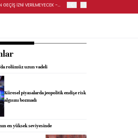
GEÇİŞ İZNİ VERİLMEYECEK -
İRAN-UMMAN ANLAŞMASI K
HABER AJANSI
nlar
da rolümüz uzun vadeli
Küresel piyasalarda jeopolitik endişe risk
algısını bozmadı
anın en yüksek seviyesinde