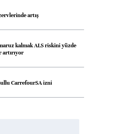
rvlerinde artış
 maruz kalmak ALS riskini yüzde
 artırıyor
şullu CarrefourSA izni