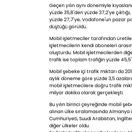
Geçen yılın aynı dönemiyle kıyasland
yüzde 35,8'den yüzde 37,2'ye çıktığı
yüzde 27,7'ye, Vodafone'un pazar pa
düştüğü görüldü.
Mobil işletmeciler tarafından üretil
işletmecilerin kendi aboneleri arasın
oluşturdu. Mobil işletmecilerden diğ
trafik ise toplam trafiğin yüzde 45,5'
Mobil şebeke içi trafik miktarı da 201
aylık döneme göre yüzde 3,5 azalara
mobil işletmecilere doğru trafik mikt
milyar dakika olarak gerçekleşti.
Bu yılın birinci çeyreğinde mobil şe
alınan ülke sıralamasında Almanya ilk
Cumhuriyeti, Suudi Arabistan, İngilte
diğer ülkeler oldu.