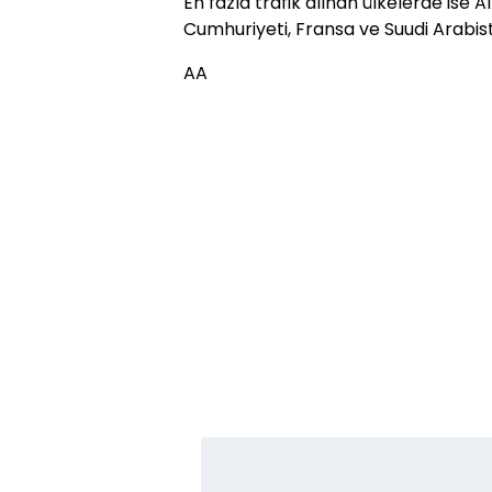
En fazla trafik alınan ülkelerde ise 
Cumhuriyeti, Fransa ve Suudi Arabista
AA