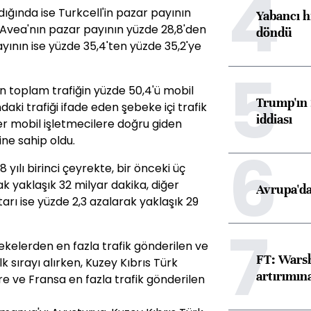
4
ığında ise Turkcell'in pazar payının
Yabancı h
, Avea'nın pazar payının yüzde 28,8'den
döndü
yının ise yüzde 35,4'ten yüzde 35,2'ye
5
en toplam trafiğin yüzde 50,4'ü mobil
Trump'ın 
daki trafiği ifade eden şebeke içi trafik
iddiası
er mobil işletmecilere doğru giden
ine sahip oldu.
6
8 yılı birinci çeyrekte, bir önceki üç
k yaklaşık 32 milyar dakika, diğer
Avrupa'da
arı ise yüzde 2,3 azalarak yaklaşık 29
7
bekelerden en fazla trafik gönderilen ve
FT: Warsh
 sırayı alırken, Kuzey Kıbrıs Türk
artırımın
re ve Fransa en fazla trafik gönderilen