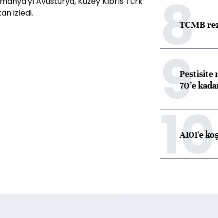
8
Almanya'yı Avusturya, Kuzey Kıbrıs Türk
n izledi.
TCMB reze
9
Pestisite
70’e kadar
10
A101'e ko