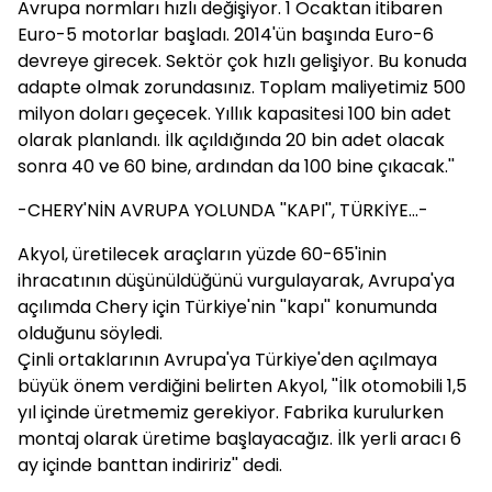
Avrupa normları hızlı değişiyor. 1 Ocaktan itibaren
Euro-5 motorlar başladı. 2014'ün başında Euro-6
devreye girecek. Sektör çok hızlı gelişiyor. Bu konuda
adapte olmak zorundasınız. Toplam maliyetimiz 500
milyon doları geçecek. Yıllık kapasitesi 100 bin adet
olarak planlandı. İlk açıldığında 20 bin adet olacak
sonra 40 ve 60 bine, ardından da 100 bine çıkacak.''
-CHERY'NİN AVRUPA YOLUNDA ''KAPI'', TÜRKİYE...-
Akyol, üretilecek araçların yüzde 60-65'inin
ihracatının düşünüldüğünü vurgulayarak, Avrupa'ya
açılımda Chery için Türkiye'nin ''kapı'' konumunda
olduğunu söyledi.
Çinli ortaklarının Avrupa'ya Türkiye'den açılmaya
büyük önem verdiğini belirten Akyol, ''İlk otomobili 1,5
yıl içinde üretmemiz gerekiyor. Fabrika kurulurken
montaj olarak üretime başlayacağız. İlk yerli aracı 6
ay içinde banttan indiririz'' dedi.