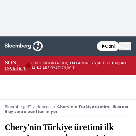
Canlı
SON
QUICK SİGORTA İLK İŞLEM GÜNÜNE 76,60 TL İLE BAŞLADI,
BI
DAKİKA
HALKA ARZ FİYATI 76,60 TL
PU
Bloomberg HT
Haberler
Chery'nin Türkiye üretimi ilk aracı
6 ay sonra banttan iniyor
Chery'nin Türkiye üretimi ilk