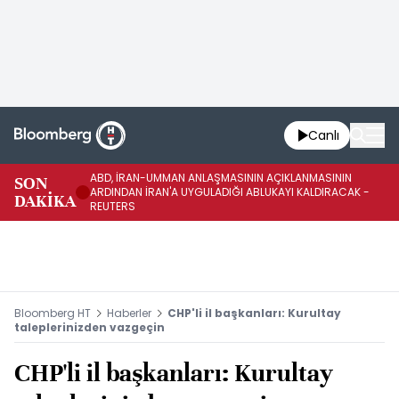
Canlı
ABD, İRAN-UMMAN ANLAŞMASININ AÇIKLANMASININ
AB
SON
ARDINDAN İRAN'A UYGULADIĞI ABLUKAYI KALDIRACAK -
GE
DAKİKA
REUTERS
UY
Bloomberg HT
Haberler
CHP'li il başkanları: Kurultay
taleplerinizden vazgeçin
CHP'li il başkanları: Kurultay