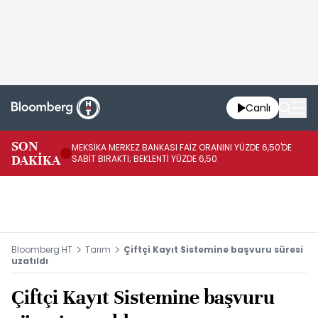
Canlı
SON
MEKSİKA MERKEZ BANKASI FAİZ ORANINI YÜZDE 6,50'DE
OY
DAKİKA
SABİT BIRAKTI; BEKLENTİ YÜZDE 6,50
AÇ
Bloomberg HT
Tarım
Çiftçi Kayıt Sistemine başvuru süresi
uzatıldı
Çiftçi Kayıt Sistemine başvuru