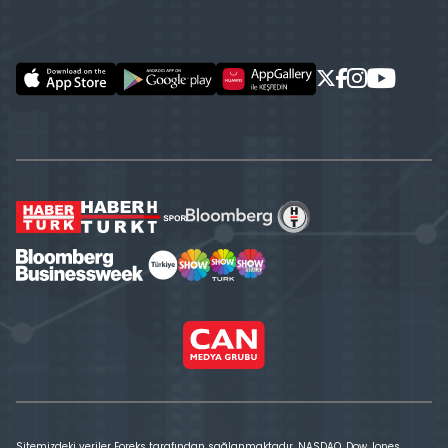
Sitemizdeki veriler Foreks tarafından sağlanmaktadır. NASDAQ, Dow Jones