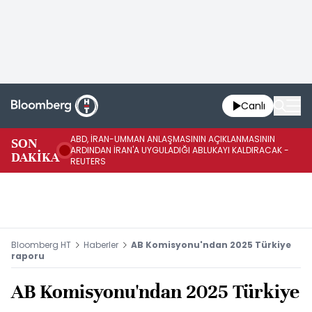
Canlı
ABD, İRAN-UMMAN ANLAŞMASININ AÇIKLANMASININ
AB
SON
ARDINDAN İRAN'A UYGULADIĞI ABLUKAYI KALDIRACAK -
GE
DAKİKA
REUTERS
UY
Bloomberg HT
Haberler
AB Komisyonu'ndan 2025 Türkiye
raporu
AB Komisyonu'ndan 2025 Türkiye