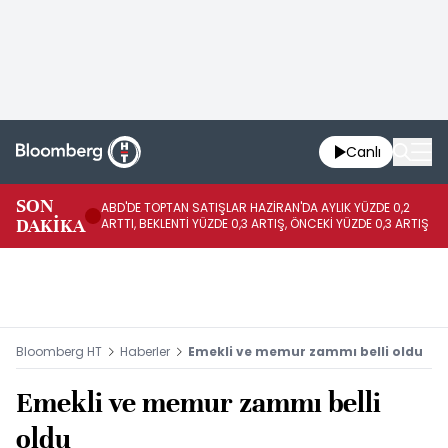
Canlı
SON
ABD'DE TOPTAN SATIŞLAR HAZİRAN'DA AYLIK YÜZDE 0,2
AP
DAKİKA
ARTTI, BEKLENTİ YÜZDE 0,3 ARTIŞ, ÖNCEKİ YÜZDE 0,3 ARTIŞ
KA
Bloomberg HT
Haberler
Emekli ve memur zammı belli oldu
Emekli ve memur zammı belli
oldu