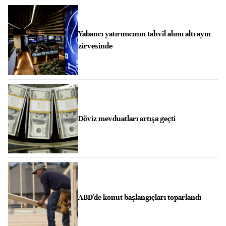
Yabancı yatırımcının tahvil alımı altı ayın
zirvesinde
Döviz mevduatları artışa geçti
ABD'de konut başlangıçları toparlandı