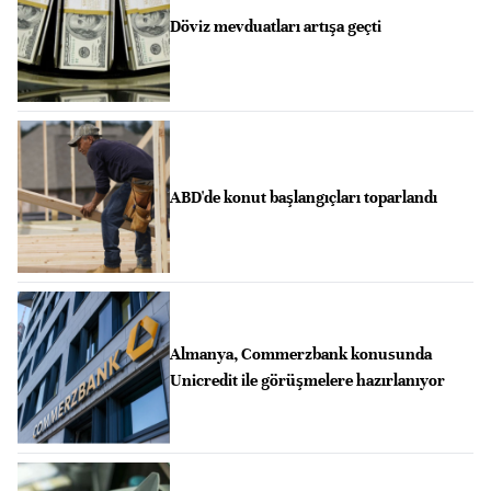
Döviz mevduatları artışa geçti
ABD'de konut başlangıçları toparlandı
Almanya, Commerzbank konusunda
Unicredit ile görüşmelere hazırlanıyor