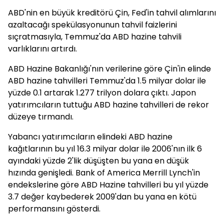
ABD'nin en büyük kreditörü Çin, Fed'in tahvil alımlarını
azaltacağı spekülasyonunun tahvil faizlerini
sıçratmasıyla, Temmuz'da ABD hazine tahvili
varlıklarını artırdı.
ABD Hazine Bakanlığı'nın verilerine göre Çin'in elinde
ABD hazine tahvilleri Temmuz'da 1.5 milyar dolar ile
yüzde 0.1 artarak 1.277 trilyon dolara çıktı. Japon
yatırımcıların tuttuğu ABD hazine tahvilleri de rekor
düzeye tırmandı.
Yabancı yatırımcıların elindeki ABD hazine
kağıtlarının bu yıl 16.3 milyar dolar ile 2006'nın ilk 6
ayındaki yüzde 2'lik düşüşten bu yana en düşük
hızında genişledi. Bank of America Merrill Lynch'in
endekslerine göre ABD Hazine tahvilleri bu yıl yüzde
3.7 değer kaybederek 2009'dan bu yana en kötü
performansını gösterdi.