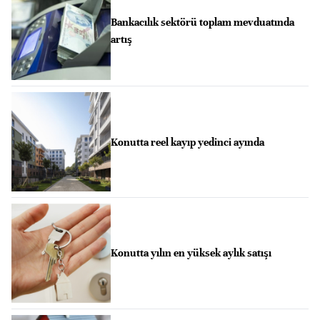
Bankacılık sektörü toplam mevduatında
artış
Konutta reel kayıp yedinci ayında
Konutta yılın en yüksek aylık satışı