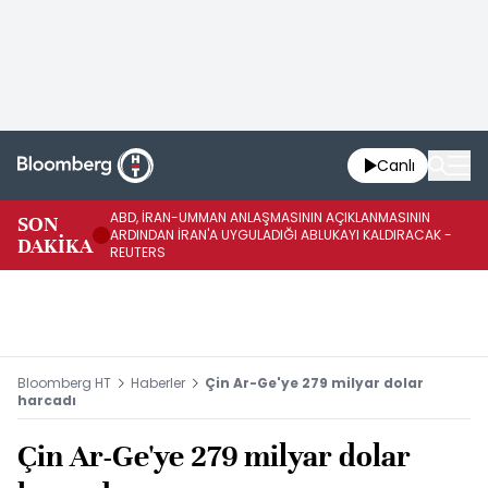
Canlı
ABD, İRAN-UMMAN ANLAŞMASININ AÇIKLANMASININ
AB
SON
ARDINDAN İRAN'A UYGULADIĞI ABLUKAYI KALDIRACAK -
GE
DAKİKA
REUTERS
UY
Bloomberg HT
Haberler
Çin Ar-Ge'ye 279 milyar dolar
harcadı
Çin Ar-Ge'ye 279 milyar dolar