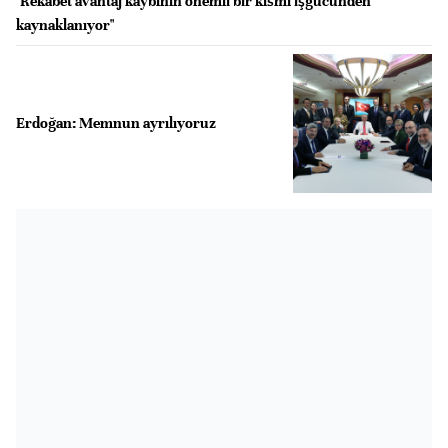
"Rekabet avantaj kaybının önemli bir kısmı işgücünden
kaynaklanıyor"
Erdoğan: Memnun ayrılıyoruz