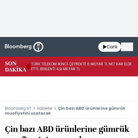
Canlı
SON
TÜRK TELEKOM İKİNCİ ÇEYREKTE 6 MİLYAR TL NET KAR ELDE
AB
DAKİKA
ETTİ; BEKLENTİ 4,9 MİLYAR TL
İR
Bloomberg HT
Haberler
Çin bazı ABD ürünlerine gümrük
muafiyetini uzatacak
Çin bazı ABD ürünlerine gümrük