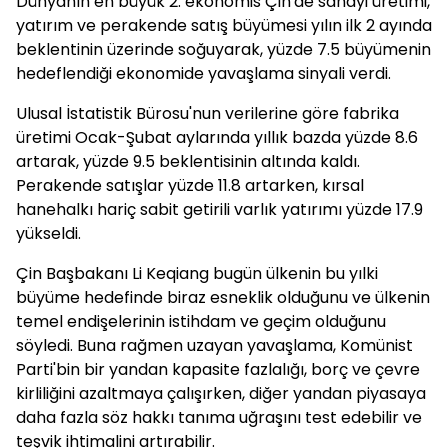
Dünyanın en büyük 2. ekonomis Çin'de sanayi üretimi,
yatırım ve perakende satış büyümesi yılın ilk 2 ayında
beklentinin üzerinde soğuyarak, yüzde 7.5 büyümenin
hedeflendiği ekonomide yavaşlama sinyali verdi.
Ulusal İstatistik Bürosu'nun verilerine göre fabrika
üretimi Ocak-Şubat aylarında yıllık bazda yüzde 8.6
artarak, yüzde 9.5 beklentisinin altında kaldı.
Perakende satışlar yüzde 11.8 artarken, kırsal
hanehalkı hariç sabit getirili varlık yatırımı yüzde 17.9
yükseldi.
Çin Başbakanı Li Keqiang bugün ülkenin bu yılki
büyüme hedefinde biraz esneklik olduğunu ve ülkenin
temel endişelerinin istihdam ve geçim olduğunu
söyledi. Buna rağmen uzayan yavaşlama, Komünist
Parti'bin bir yandan kapasite fazlalığı, borç ve çevre
kirliliğini azaltmaya çalışırken, diğer yandan piyasaya
daha fazla söz hakkı tanıma uğraşını test edebilir ve
teşvik ihtimalini artırabilir.