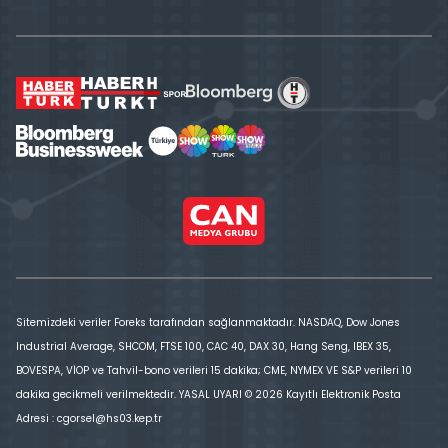
Sitemizdeki veriler Foreks tarafından sağlanmaktadır. NASDAQ, Dow Jones
Industrial Average, SHCOM, FTSE 100, CAC 40, DAX 30, Hang Seng, IBEX 35,
BOVESPA, VİOP ve Tahvil-bono verileri 15 dakika; CME, NYMEX VE S&P verileri 10
dakika gecikmeli verilmektedir. YASAL UYARI © 2026 Kayıtlı Elektronik Posta
Adresi : cgorsel@hs03.kep.tr