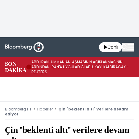
Canlı
ABD, İRAN-UMMAN ANLAŞMASININ AÇIKLANMASININ
AB
SON
ARDINDAN İRAN'A UYGULADIĞI ABLUKAYI KALDIRACAK -
GE
DAKİKA
REUTERS
UY
Bloomberg HT
Haberler
Çin "beklenti altı" verilere devam
ediyor
Çin "beklenti altı" verilere devam