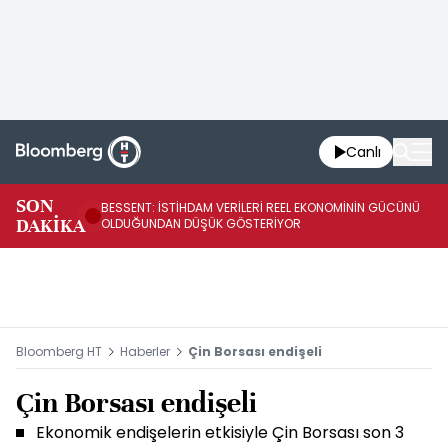
Canlı
AB
SON
BESSENT: İSTİHDAM VERİLERİ REEL EKONOMİNİN GÜCÜNÜ
Fİ
DAKİKA
OLDUĞUNDAN DÜŞÜK GÖSTERİYOR
UY
Bloomberg HT
Haberler
Çin Borsası endişeli
Çin Borsası endişeli
Ekonomik endişelerin etkisiyle Çin Borsası son 3