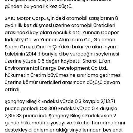
günden bu yana ilk kez düştü.
SAIC Motor Corp., Çin'deki otomobil satışlarının 8
aydır ilk kez düşmesi üzerine otomobil üreticileri
arasındaki kayıplara öncülük etti. Yunnan Copper
Industry Co. ve Yunnan Aluminium Co., Goldman
Sachs Group Onc.'in Çin'deki bakır ve alüminyum
talebinin 2014 itibariyle dibe vuracağını söylemesi
üzerine yüzde 0.6 değer kaybetti. Shanxi Lu'an
Environmental Energy Development Co Ltd.,
hükümetin üretim büyümesine sınırlama getirmesi
üzerine kömür üreticileri arasından düşüşü devam
ettirdi.
Şanghay Bileşik Endeksi yüzde 0.3 kayıpla 2,113.71
puana geriledi. CSI 300 Endeksi yüzde 0.4 düşüşle
2,315.33 puana indi. Şanghay Bileşik Endeksi son 2
günde hükümetin piyasayı ve tüketici harcamalarını
destekleyici önlemler aldığı sinyallerinden beslendi.