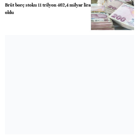
Brüt borç stoku 11 trilyon 462,4 milyar lira
oldu