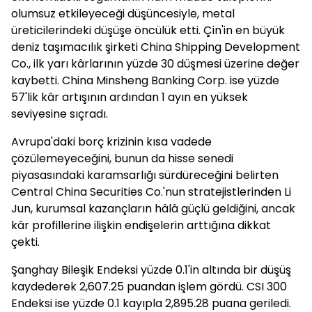
olumsuz etkileyeceği düşüncesiyle, metal
üreticilerindeki düşüşe öncülük etti. Çin'in en büyük
deniz taşımacılık şirketi China Shipping Development
Co., ilk yarı kârlarının yüzde 30 düşmesi üzerine değer
kaybetti. China Minsheng Banking Corp. ise yüzde
57'lik kâr artışının ardından 1 ayın en yüksek
seviyesine sıçradı.
Avrupa'daki borç krizinin kısa vadede
çözülemeyeceğini, bunun da hisse senedi
piyasasındaki karamsarlığı sürdüreceğini belirten
Central China Securities Co.'nun stratejistlerinden Li
Jun, kurumsal kazançların hâlâ güçlü geldiğini, ancak
kâr profillerine ilişkin endişelerin arttığına dikkat
çekti.
Şanghay Bileşik Endeksi yüzde 0.1'in altında bir düşüş
kaydederek 2,607.25 puandan işlem gördü. CSI 300
Endeksi ise yüzde 0.1 kayıpla 2,895.28 puana geriledi.