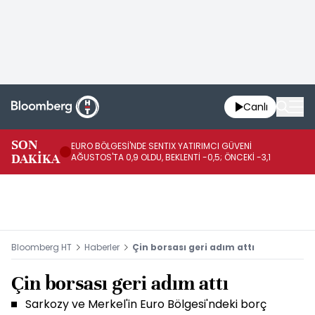
Canlı
SON
EURO BÖLGESİ'NDE SENTIX YATIRIMCI GÜVENİ
İR
DAKİKA
AĞUSTOS'TA 0,9 OLDU, BEKLENTİ -0,5; ÖNCEKİ -3,1
DE
Bloomberg HT
Haberler
Çin borsası geri adım attı
Çin borsası geri adım attı
Sarkozy ve Merkel'in Euro Bölgesi'ndeki borç