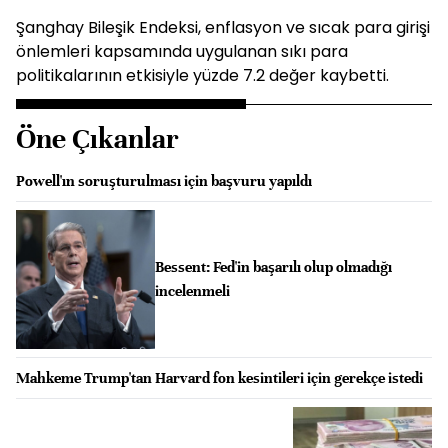
Şanghay Bileşik Endeksi, enflasyon ve sıcak para girişi
önlemleri kapsamında uygulanan sıkı para
politikalarının etkisiyle yüzde 7.2 değer kaybetti.
Öne Çıkanlar
Powell'ın soruşturulması için başvuru yapıldı
Bessent: Fed'in başarılı olup olmadığı
incelenmeli
Mahkeme Trump'tan Harvard fon kesintileri için gerekçe istedi