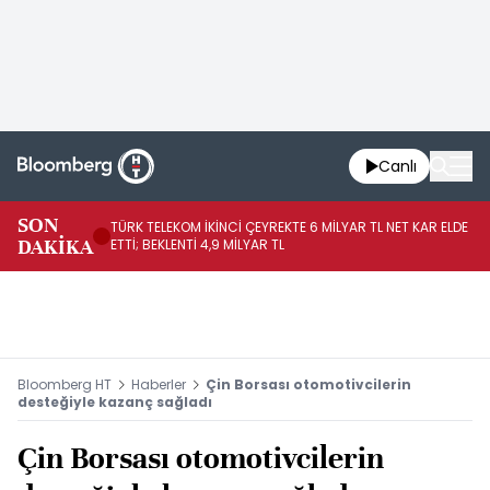
Canlı
SON
TÜRK TELEKOM İKİNCİ ÇEYREKTE 6 MİLYAR TL NET KAR ELDE
AB
DAKİKA
ETTİ; BEKLENTİ 4,9 MİLYAR TL
İR
Bloomberg HT
Haberler
Çin Borsası otomotivcilerin
desteğiyle kazanç sağladı
Çin Borsası otomotivcilerin