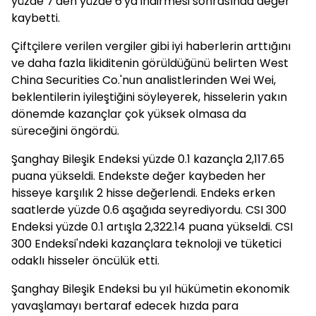
yüzde 7'den yüzde 6'ya indirmesi sonrasında değer
kaybetti.
Çiftçilere verilen vergiler gibi iyi haberlerin arttığını
ve daha fazla likiditenin görüldüğünü belirten West
China Securities Co.'nun analistlerinden Wei Wei,
beklentilerin iyileştiğini söyleyerek, hisselerin yakın
dönemde kazançlar çok yüksek olmasa da
süreceğini öngördü.
Şanghay Bileşik Endeksi yüzde 0.1 kazançla 2,117.65
puana yükseldi. Endekste değer kaybeden her
hisseye karşılık 2 hisse değerlendi. Endeks erken
saatlerde yüzde 0.6 aşağıda seyrediyordu. CSI 300
Endeksi yüzde 0.1 artışla 2,322.14 puana yükseldi. CSI
300 Endeksi'ndeki kazançlara teknoloji ve tüketici
odaklı hisseler öncülük etti.
Şanghay Bileşik Endeksi bu yıl hükümetin ekonomik
yavaşlamayı bertaraf edecek hızda para