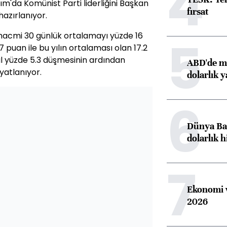
4
m'da Komünist Parti liderliğini Başkan
fırsat
azırlanıyor.
 hacmi 30 günlük ortalamayı yüzde 16
5
17 puan ile bu yılın ortalaması olan 17.2
ıl yüzde 5.3 düşmesinin ardından
ABD'de ma
yatlanıyor.
dolarlık y
6
Dünya Ban
dolarlık h
7
Ekonomi v
2026