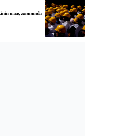
isinin maaş zammında