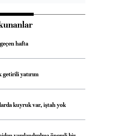
kunanlar
 geçen hafta
 getirili yatırım
larda kuyruk var, iştah yok
iden yapılandırılma önemli bir