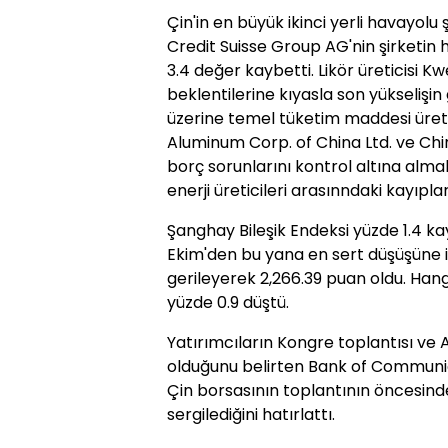
Çin'in en büyük ikinci yerli havayolu 
Credit Suisse Group AG'nin şirketin
3.4 değer kaybetti. Likör üreticisi 
beklentilerine kıyasla son yükseliş
üzerine temel tüketim maddesi üretic
Aluminum Corp. of China Ltd. ve Ch
borç sorunlarını kontrol altına alma
enerji üreticileri arasınndaki kayıpla
Şanghay Bileşik Endeksi yüzde 1.4 ka
Ekim'den bu yana en sert düşüşüne iş
gerileyerek 2,266.39 puan oldu. Han
yüzde 0.9 düştü.
Yatırımcıların Kongre toplantısı ve 
olduğunu belirten Bank of Communic
Çin borsasının toplantının öncesin
sergilediğini hatırlattı.