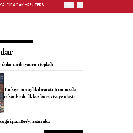
 KALDIRACAK -REUTERS
ABD DIŞİŞLERİ BAKANLIĞI
UYGULANACAK
nlar
 dolar tarihi yatırım topladı
Türkiye’nin aylık ihracatı Temmuz'da
rekor kırdı, ilk kez bu seviyeye ulaştı
 girişimi Bee'yi satın aldı