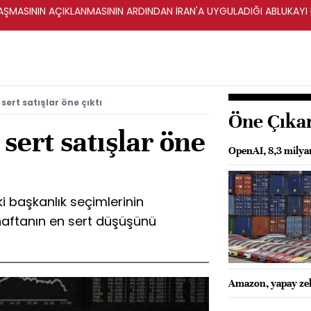
ŞMASININ AÇIKLANMASININ ARDINDAN İRAN'A UYGULADIĞI ABLUKAYI
sert satışlar öne çıktı
Öne Çıka
sert satışlar öne
OpenAI, 8,3 milyar
ki başkanlık seçimlerinin
haftanın en sert düşüşünü
Amazon, yapay zeka