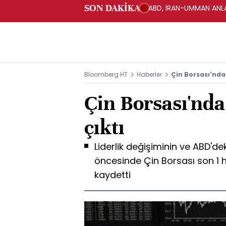
SON DAKİKA
ABD, İRAN-UMMAN ANLA
Bloomberg HT
Haberler
Çin Borsası'nda 
Çin Borsası'nda 
çıktı
Liderlik değişiminin ve ABD'de
öncesinde Çin Borsası son 1 
kaydetti