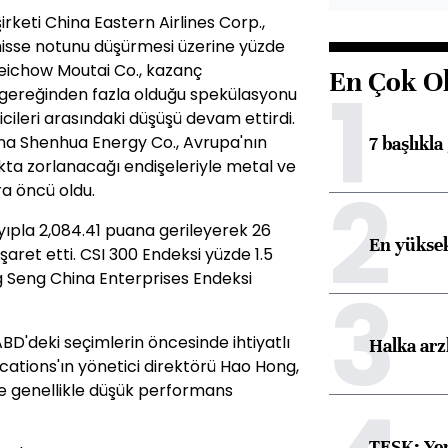
şirketi China Eastern Airlines Corp.,
 hisse notunu düşürmesi üzerine yüzde
Kweichow Moutai Co., kazanç
En Çok O
1
in gereğinden fazla olduğu spekülasyonu
ileri arasındaki düşüşü devam ettirdi.
ina Shenhua Energy Co., Avrupa'nın
7 başlıkla
kta zorlanacağı endişeleriyle metal ve
2
ra öncü oldu.
yıpla 2,084.41 puana gerileyerek 26
En yüksek
aret etti. CSI 300 Endeksi yüzde 1.5
g Seng China Enterprises Endeksi
3
ABD'deki seçimlerin öncesinde ihtiyatlı
Halka arz
ations'ın yönetici direktörü Hao Hong,
de genellikle düşük performans
TESK: Yen