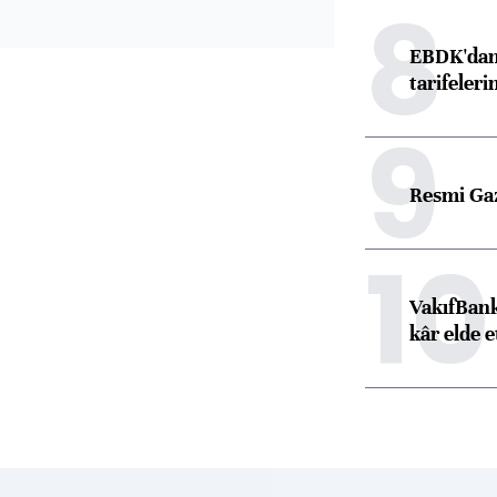
8
EBDK'dan 
tarifeleri
9
Resmi Ga
10
VakıfBank
kâr elde e