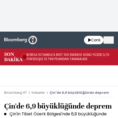
Canlı
SON
BORSA İSTANBUL'A BIST 100 ENDEKSİ GÜNÜ YÜZDE 0,70
AB
DAKİKA
YÜKSELİŞLE 13.799 PUANDAN TAMAMLADI
AR
Bloomberg HT
Haberler
Çin'de 6,9 büyüklüğünde deprem
Çin'de 6,9 büyüklüğünde deprem
Çin'in Tibet Özerk Bölgesi'nde 6,9 büyüklüğünde