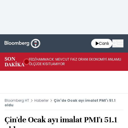
Canlı
SON
FED/HAMMACK: MEVCUT FAİZ ORANI EKONOMİYİ ANLAMLI
FE
DAKİKA
ÖLÇÜDE KISITLAMIYOR
İH
Bloomberg HT
Haberler
Çin'de Ocak ayı imalat PMI'ı 51.1
oldu
Çin'de Ocak ayı imalat PMI'ı 51.1