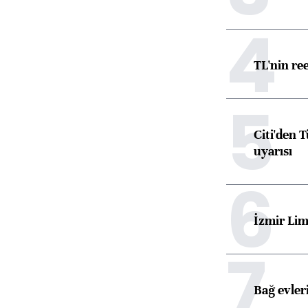
4
TL'nin re
5
Citi'den 
uyarısı
6
İzmir Lim
7
Bağ evleri