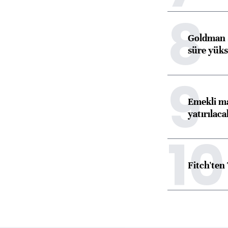
8
Goldman S
süre yüks
9
Emekli ma
yatırılaca
10
Fitch'ten