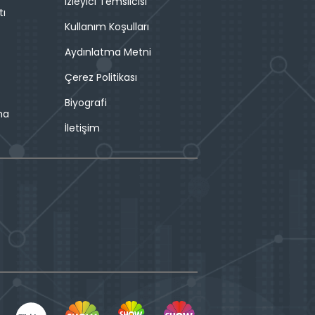
İzleyici Temsilcisi
tı
Kullanım Koşulları
Aydınlatma Metni
Çerez Politikası
Biyografi
ma
İletişim