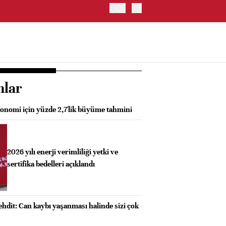
ABD'DE JOLTS AÇIK İŞ SA
nlar
onomi için yüzde 2,7'lik büyüme tahmini
2026 yılı enerji verimliliği yetki ve
sertifika bedelleri açıklandı
ehdit: Can kaybı yaşanması halinde sizi çok