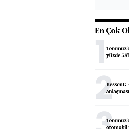
En Çok O
1
Temmuz'da
yüzde 58'i
2
Bessent:
anlaşmas
3
Temmuz'da
otomobil 