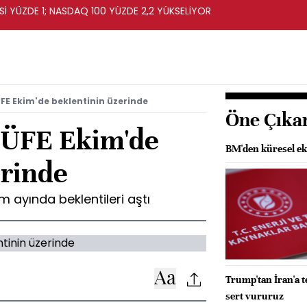
İ YÜZDE 1; NASDAQ 100 YÜZDE 2,2 YÜKSELİYOR
ÜFE Ekim'de beklentinin üzerinde
Öne Çıka
TÜFE Ekim'de
BM'den küresel ek
erinde
 ayında beklentileri aştı
Trump'tan İran'a t
sert vururuz