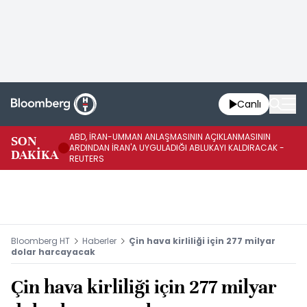
Canlı
ABD, İRAN-UMMAN ANLAŞMASININ AÇIKLANMASININ
AB
SON
ARDINDAN İRAN'A UYGULADIĞI ABLUKAYI KALDIRACAK -
GE
DAKİKA
REUTERS
UY
Bloomberg HT
Haberler
Çin hava kirliliği için 277 milyar
dolar harcayacak
Çin hava kirliliği için 277 milyar