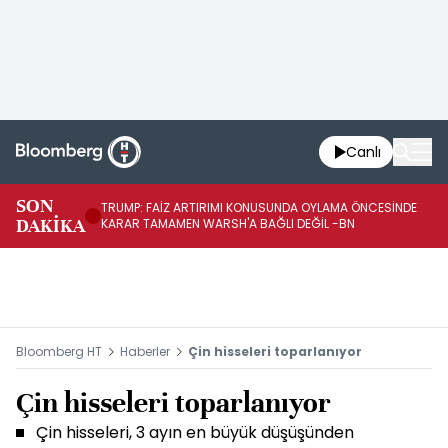
Canlı
SON
TRUMP: FAİZ ARTIRIMI KONUSUNDA OYLAMA ÖNCESİNDE
ON
DAKİKA
KARAR TAMAMEN WARSH'A BAĞLI DEĞİL -BN
G
Bloomberg HT
Haberler
Çin hisseleri toparlanıyor
Çin hisseleri toparlanıyor
Çin hisseleri, 3 ayın en büyük düşüşünden