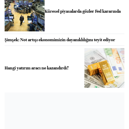
Küresel piyasalarda gözler Fed kararında
Şimşek: Not artışı ekonomimizin dayanıklılığını teyit ediyor
Hangi yatırım aracı ne kazandırdı?