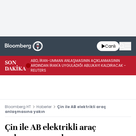
Canlı
ABD, İRAN-UMMAN ANLAŞMASININ AÇIKLANMASININ
AB
SON
ARDINDAN İRAN'A UYGULADIĞI ABLUKAYI KALDIRACAK -
GE
DAKİKA
REUTERS
UY
Bloomberg HT
Haberler
Çin ile AB elektrikli araç
anlaşmasına yakın
Çin ile AB elektrikli araç