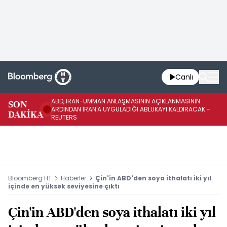
Canlı
ABD, İRAN-UMMAN ANLAŞMASININ AÇIKLANMASININ
AB
SON
ARDINDAN İRAN'A UYGULADIĞI ABLUKAYI KALDIRACAK -
GE
DAKİKA
REUTERS
UY
Bloomberg HT
Haberler
Çin'in ABD'den soya ithalatı iki yıl
içinde en yüksek seviyesine çıktı
Çin'in ABD'den soya ithalatı iki yıl