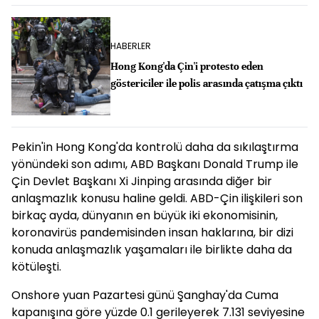
HABERLER
Hong Kong'da Çin'i protesto eden
göstericiler ile polis arasında çatışma çıktı
Pekin'in Hong Kong'da kontrolü daha da sıkılaştırma
yönündeki son adımı, ABD Başkanı Donald Trump ile
Çin Devlet Başkanı Xi Jinping arasında diğer bir
anlaşmazlık konusu haline geldi. ABD-Çin ilişkileri son
birkaç ayda, dünyanın en büyük iki ekonomisinin,
koronavirüs pandemisinden insan haklarına, bir dizi
konuda anlaşmazlık yaşamaları ile birlikte daha da
kötüleşti.
Onshore yuan Pazartesi günü Şanghay'da Cuma
kapanışına göre yüzde 0.1 gerileyerek 7.131 seviyesine