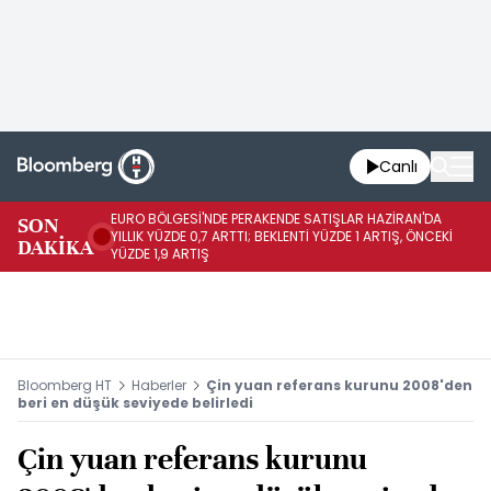
Canlı
EURO BÖLGESİ'NDE PERAKENDE SATIŞLAR HAZİRAN'DA
EU
SON
YILLIK YÜZDE 0,7 ARTTI; BEKLENTİ YÜZDE 1 ARTIŞ, ÖNCEKİ
AY
DAKİKA
YÜZDE 1,9 ARTIŞ
ÖN
Bloomberg HT
Haberler
Çin yuan referans kurunu 2008'den
beri en düşük seviyede belirledi
Çin yuan referans kurunu