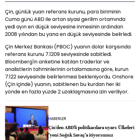
Çin, günlük yuan referans kurunu, para biriminin
Cuma günü ABD ile artan siyasi gerilim ortamında
yedi ayın en düşük seviyesine inmesinin ardından
2008 yılından bu yana en düşük seviyesinde belirledi.
Çin Merkez Bankası (PBOC) yuanın dolar karşısında
referans kurunu 7.1209 seviyesinde sabitledi.
Bloomberg'in anketine katılan traderlar ve
analistlerin tahminlerinin ortalamasına göre, kurun
7.122 seviyesinde belirlenmesi bekleniyordu. Onshore
(Çin içinde) yuanın, sabitlenen bu kurdan her iki
yönde en fazla yüzde 2 uzaklaşmasına izin veriliyor.
HABERLER
Çin'den ABD'li politikacılara uyarı: Ülkeleri
"yeni Soğuk Savaş"a itiyorsunuz