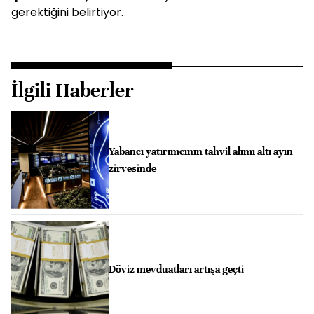
gerektiğini belirtiyor.
İlgili Haberler
Yabancı yatırımcının tahvil alımı altı ayın
zirvesinde
Döviz mevduatları artışa geçti