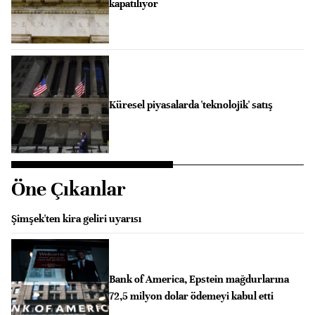
kapatılıyor
Küresel piyasalarda 'teknolojik' satış
Öne Çıkanlar
Şimşek'ten kira geliri uyarısı
Bank of America, Epstein mağdurlarına
72,5 milyon dolar ödemeyi kabul etti