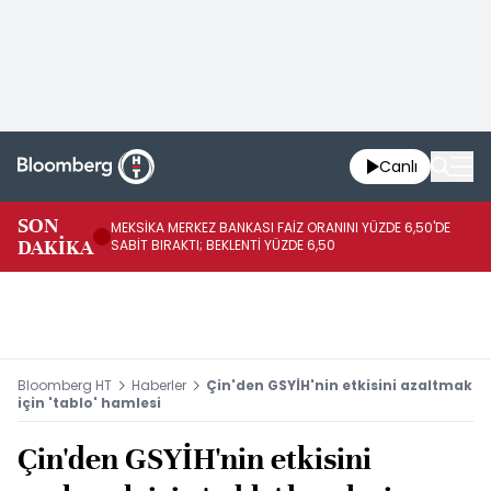
Canlı
SON
MEKSİKA MERKEZ BANKASI FAİZ ORANINI YÜZDE 6,50'DE
OY
DAKİKA
SABİT BIRAKTI; BEKLENTİ YÜZDE 6,50
AÇ
Bloomberg HT
Haberler
Çin'den GSYİH'nin etkisini azaltmak
için 'tablo' hamlesi
Çin'den GSYİH'nin etkisini