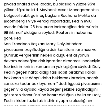
piyasa analisti Kyle Rodda, bu olasılığın yüzde 95’e
yükseldiğini belirtti. Maybank Asset Management’ın
bölgesel sabit gelir eş başkanı Rachana Mehta da
Bloomberg TV’ye verdiği röportajda, Fed’in eylül
ayında faizleri 25 baz puan indireceğine dair “yüzde
99 ihtimal” olduğunu söyledi. Reuters’in haberine
göre, Fed
San Francisco Başkanı Mary Daly, istihdam
piyasasının zayıfladığına dair kanıtların artması ve
gümrük vergilerinin neden olduğu enflasyonun
devam edeceğine dair işaretler olmaması nedeniyle
faiz indirimlerinin zamanının yaklaştığını söyledi. Daly,
Fed’in geçen hafta aldığı faizi sabit bırakma kararı
hakkında “Bir döngü daha beklemek istedim, ancak
sonsuza kadar bekleyemem” dedi. İşgücü piyasasının
geçen yıla kıyasla kayda değer şekilde zayıfladığını
gösteren “kanıt üstüne kanıt” olduğunu belirten Daly,
Fed’in ikiden fazla faiz indirimi yapma olasılığının