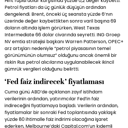
Hint rupisi dolar karşısında yüzde 0,2 değer kaybetti.
Petrol fiyatları da üç günlük düşüşün ardından
dengelendi. Brent, önceki üç seansta yüzde 6’nın
üzerinde değer kaybettikten sonra varil başına 69
doların altında işlem görürken, West Texas
Intermediate 66 dolar civarında seyretti. ING Groep
NV emtia stratejisi başkanı Warren Patterson, OPEC+
arz artışları nedeniyle “petrol piyasasının temel
görünümünün olumsuz” olduğunu ancak önemli bir
riskin Rus petrol alıcılarına uygulanabilecek ikincil
gümrük vergileri olduğunu belirtti.
‘Fed faiz indirecek’ fiyatlaması
Cuma günü ABD’de açıklanan zayıf istihdam
verilerinin ardından, yatırımcılar Fed’in faiz
indireceğini fiyatlamaya başladı. Verilerin ardından,
fiyatlamalar bir sonraki Fed toplantısında yaklaşık
yüzde 80 ihtimalle faiz indirimi olacağına işaret
ederken, Melbourne’daki Capital.com’un kıdemli