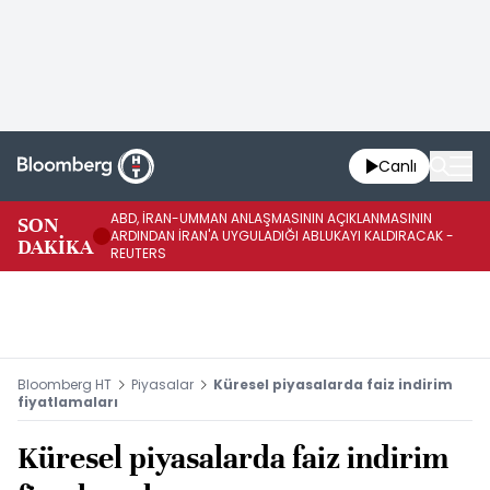
Canlı
ABD, İRAN-UMMAN ANLAŞMASININ AÇIKLANMASININ
AB
SON
ARDINDAN İRAN'A UYGULADIĞI ABLUKAYI KALDIRACAK -
GE
DAKİKA
REUTERS
UY
Bloomberg HT
Piyasalar
Küresel piyasalarda faiz indirim
fiyatlamaları
Küresel piyasalarda faiz indirim