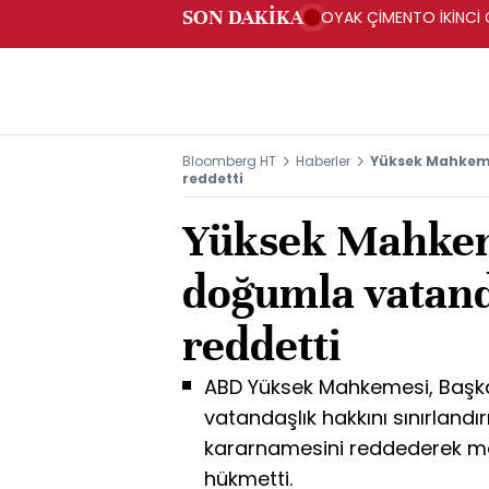
SON DAKİKA
OYAK ÇİMENTO İKİNCİ Ç
Bloomberg HT
Haberler
Yüksek Mahkeme
reddetti
Yüksek Mahkem
doğumla vatand
reddetti
ABD Yüksek Mahkemesi, Başk
vatandaşlık hakkını sınırlan
kararnamesini reddederek 
hükmetti.