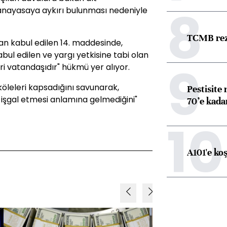
8
nayasaya aykırı bulunması nedeniyle
TCMB reze
an kabul edilen 14. maddesinde,
ul edilen ve yargı yetkisine tabi olan
9
eri vatandaşıdır" hükmü yer alıyor.
öleleri kapsadığını savunarak,
Pestisite
işgal etmesi anlamına gelmediğini"
70’e kadar
10
A101'e ko