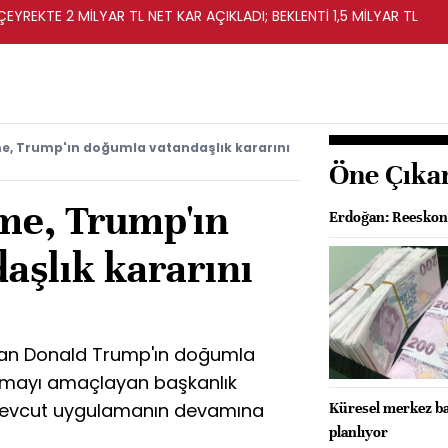
EYREKTE 2 MİLYAR TL NET KAR AÇIKLADI; BEKLENTİ 1,5 MİLYAR TL
, Trump'ın doğumla vatandaşlık kararını
Öne Çıka
e, Trump'ın
Erdoğan: Reeskont 
aşlık kararını
an Donald Trump'ın doğumla
dırmayı amaçlayan başkanlık
mevcut uygulamanın devamına
Küresel merkez ban
planlıyor