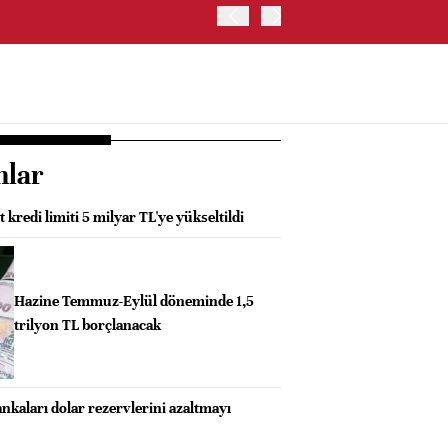
İRAN VE UMMAN, HÜRMÜZ 
OLUŞTURMAYI PLANLIYOR
nlar
kredi limiti 5 milyar TL'ye yükseltildi
Hazine Temmuz-Eylül döneminde 1,5
trilyon TL borçlanacak
kaları dolar rezervlerini azaltmayı