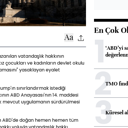
En Çok O
1
‘ABD’yi s
değerlen
anılan vatandaşlık hakkının
 çocukları ve kadınların devlet okulu
2
namasını" yasaklayan eyalet
TMO fındık
p'ın sınırlandırmak istediği
3
ının ABD Anayasası'nın 14. maddesi
k mevcut uygulamanın sürdürülmesi
Küresel a
nın ABD'de doğan hemen hemen tüm
akkı yoluyla vatandaşlık hakkı