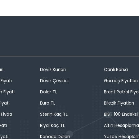
rı
Döviz Kurları
Canlı Borsa
Fiyatı
Döviz Çevirici
Gümüş Fiyatları
n Fiyatı
Dolar TL
Brent Petrol Fiya
iyatı
Euro TL
Bilezik Fiyatları
 Fiyatı
Sterin Kaç TL
BIST 100 Endeksi
yatı
Riyal Kaç TL
Altın Hesaplama
iyatı
Kanada Doları
Yüzde Hesapla