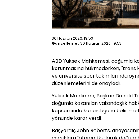
30 Haziran 2026, 19:53
Güncelleme :
30 Haziran 2026, 19:53
ABD Yüksek Mahkemesi, doğumla kaz
korunmasına hükmederken, "trans kız
ve üniversite spor takımlarında oy
düzenlemelerini de onayladı.
Yüksek Mahkeme, Başkan Donald Trum
doğumla kazanılan vatandaşlık hakk
kapsamında korunduğunu belirtere
yönünde karar verdi.
Başyargıç John Roberts, anayasa
çocuklara "otomatik olarak doğum h