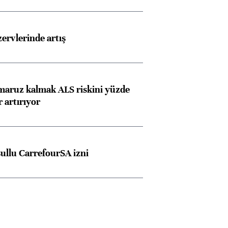
rvlerinde artış
 maruz kalmak ALS riskini yüzde
 artırıyor
şullu CarrefourSA izni
Almanya, Commerzbank
Ba