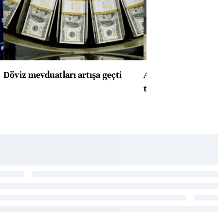
Döviz mevduatları artışa geçti
ABD'de konut başla
toparlandı