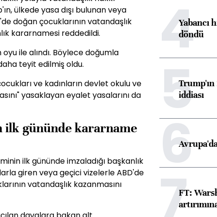
4
'ın, ülkede yasa dışı bulunan veya
D'de doğan çocuklarının vatandaşlık
Yabancı h
k kararnamesi reddedildi.
döndü
 oyu ile alındı. Böylece doğumla
5
aha teyit edilmiş oldu.
Trump'ın 
ocukları ve kadınların devlet okulu ve
iddiası
sını" yasaklayan eyalet yasalarını da
6
n ilk gününde kararname
Avrupa'da
minin ilk gününde imzaladığı başkanlık
7
larla giren veya geçici vizelerle ABD'de
klarının vatandaşlık kazanmasını
FT: Warsh
artırımın
çılan davalara bakan alt