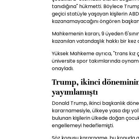
tanıdığına" hükmetti. Böylece Trump
geçici statüyle yaşayan kişilerin AB
kazanamayacağını öngören başkanlı
Mahkemenin kararı, 9 üyeden 6'sının
kazanılan vatandaşlık hakkı bir kez d
Yüksek Mahkeme ayrıca, "trans kız ç
üniversite spor takımlarında oynama
onayladı.
Trump, ikinci dönemini
yayımlamıştı
Donald Trump, ikinci başkanlık döne
kararnamesiyle, ülkeye yasa dışı yol
bulunan kişilerin ülkede doğan çocu
engellemeyi hedeflemişti.
Söz konusu kararname, bu konuda a