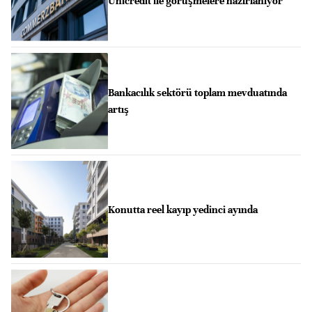
Unicredit ile görüşmelere hazırlanıyor
Bankacılık sektörü toplam mevduatında
artış
Konutta reel kayıp yedinci ayında