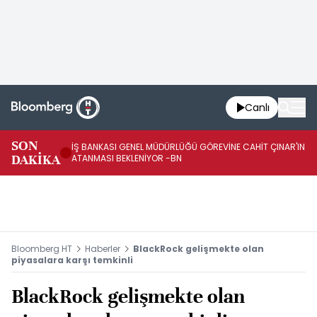
Canlı
HA
SON
İŞ BANKASI GENEL MÜDÜRLÜĞÜ GÖREVİNE CAHİT ÇINAR'IN
Şİ
DAKİKA
ATANMASI BEKLENİYOR -BN
BE
Bloomberg HT
Haberler
BlackRock gelişmekte olan
piyasalara karşı temkinli
BlackRock gelişmekte olan