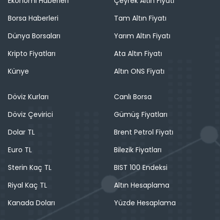
Ekonomi Haberleri
Çeyrek Altın Fiyatı
Borsa Haberleri
Tam Altın Fiyatı
Dünya Borsaları
Yarım Altın Fiyatı
Kripto Fiyatları
Ata Altın Fiyatı
Künye
Altın ONS Fiyatı
Döviz Kurları
Canlı Borsa
Döviz Çevirici
Gümüş Fiyatları
Dolar TL
Brent Petrol Fiyatı
Euro TL
Bilezik Fiyatları
Sterin Kaç TL
BIST 100 Endeksi
Riyal Kaç TL
Altın Hesaplama
Kanada Doları
Yüzde Hesaplama