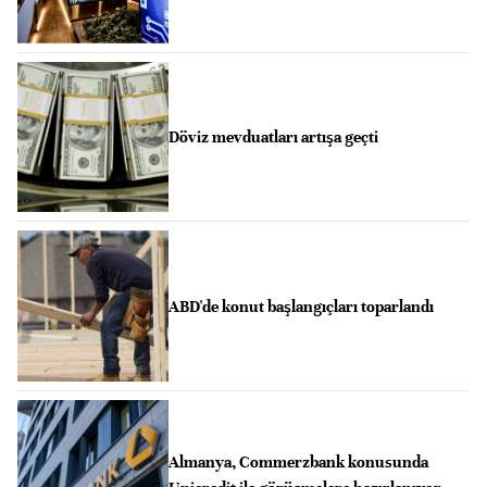
Döviz mevduatları artışa geçti
ABD'de konut başlangıçları toparlandı
Almanya, Commerzbank konusunda