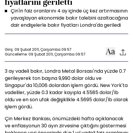
fiyatlarını geriletti
Çin'in faiz oranlarını 4 ay içinde üç kez artırmasının
yavaşlayan ekonomide bakır talebini azaltacağına
dair endişelerle bakır fiyatları Londra'da geriledi
Giriş: 09 Şubat 2011, Çarşamba 09:57
Güncelleme: 09 Şubat 2011, Çarşamba 09:57
3 ay vadeli bakır, Londra Metal Borsası'nda yüzde 0.7
gerileyerek ton başına 9,990 dolar oldu ve
Singapur'da 10,006 dolardan işlem gördü. New York'ta
vadeliler, yüzde 0.3 kadar kayıpla 4.5585 dolar/lb
oldu ve en son ufak değişiklikle 4.5695 dolar/lb olarak
işlem gördü.
Çin Merkez Bankası, önümüzdeki hafta açıklanacak
ve enflasyonun 30 ayın zirvesine çıktığını göstermesi
beklenen veri öncesinde dün 1 yıl vadeli faiz oranlarını