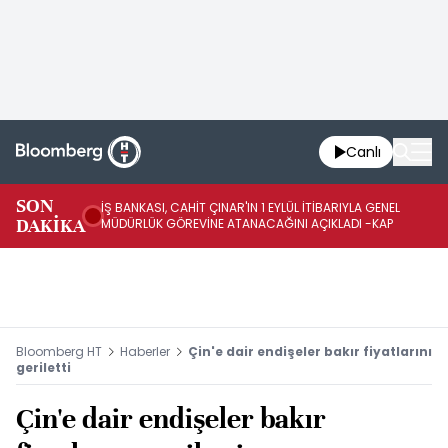
Canlı
SON
İŞ BANKASI, CAHİT ÇINAR'IN 1 EYLÜL İTİBARIYLA GENEL
İŞ
DAKİKA
MÜDÜRLÜK GÖREVİNE ATANACAĞINI AÇIKLADI -KAP
GÖ
Bloomberg HT
Haberler
Çin'e dair endişeler bakır fiyatlarını
geriletti
Çin'e dair endişeler bakır