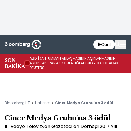
Canlı
ABD, İRAN-UMMAN ANLAŞMASININ AÇIKLANMASININ
AB
SON
ARDINDAN İRAN'A UYGULADIĞI ABLUKAYI KALDIRACAK -
GE
DAKİKA
REUTERS
UY
Bloomberg HT
Haberler
Ciner Medya Grubu'na 3 ödül
Ciner Medya Grubu'na 3 ödül
Radyo Televizyon Gazetecileri Derneği 2017 Yılı