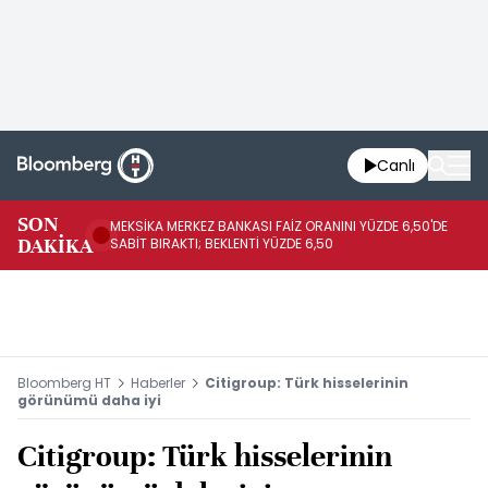
Canlı
SON
MEKSİKA MERKEZ BANKASI FAİZ ORANINI YÜZDE 6,50'DE
OY
DAKİKA
SABİT BIRAKTI; BEKLENTİ YÜZDE 6,50
AÇ
Bloomberg HT
Haberler
Citigroup: Türk hisselerinin
görünümü daha iyi
Citigroup: Türk hisselerinin