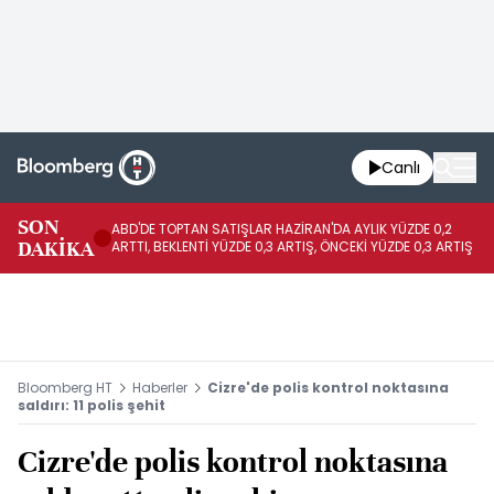
Canlı
SON
ABD'DE TOPTAN SATIŞLAR HAZİRAN'DA AYLIK YÜZDE 0,2
AP
DAKİKA
ARTTI, BEKLENTİ YÜZDE 0,3 ARTIŞ, ÖNCEKİ YÜZDE 0,3 ARTIŞ
KA
Bloomberg HT
Haberler
Cizre'de polis kontrol noktasına
saldırı: 11 polis şehit
Cizre'de polis kontrol noktasına