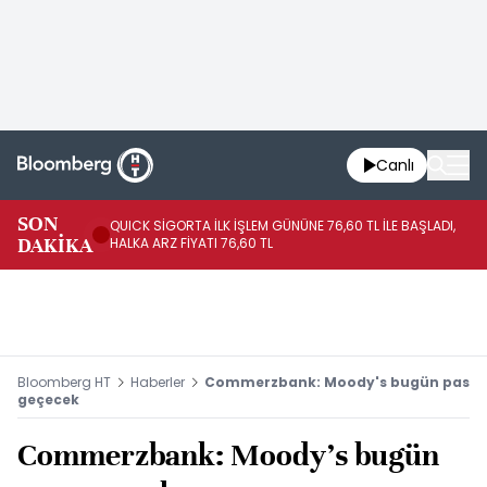
Canlı
SON
QUICK SİGORTA İLK İŞLEM GÜNÜNE 76,60 TL İLE BAŞLADI,
BI
DAKİKA
HALKA ARZ FİYATI 76,60 TL
PU
Bloomberg HT
Haberler
Commerzbank: Moody's bugün pas
geçecek
Commerzbank: Moody's bugün