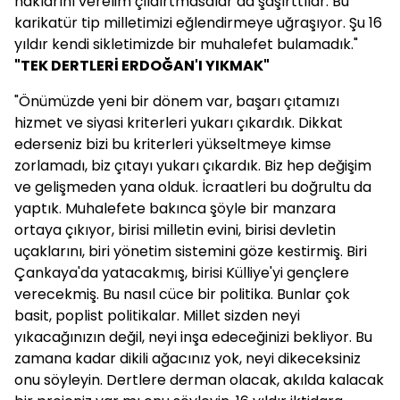
haklarını verelim çıldırtmasalar da şaşırttılar. Bu
karikatür tip milletimizi eğlendirmeye uğraşıyor. Şu 16
yıldır kendi sikletimizde bir muhalefet bulamadık."
"TEK DERTLERİ ERDOĞAN'I YIKMAK"
"Önümüzde yeni bir dönem var, başarı çıtamızı
hizmet ve siyasi kriterleri yukarı çıkardık. Dikkat
ederseniz bizi bu kriterleri yükseltmeye kimse
zorlamadı, biz çıtayı yukarı çıkardık. Biz hep değişim
ve gelişmeden yana olduk. İcraatleri bu doğrultu da
yaptık. Muhalefete bakınca şöyle bir manzara
ortaya çıkıyor, birisi milletin evini, birisi devletin
uçaklarını, biri yönetim sistemini göze kestirmiş. Biri
Çankaya'da yatacakmış, birisi Külliye'yi gençlere
verecekmiş. Bu nasıl cüce bir politika. Bunlar çok
basit, poplist politikalar. Millet sizden neyi
yıkacağınızın değil, neyi inşa edeceğinizi bekliyor. Bu
zamana kadar dikili ağacınız yok, neyi dikeceksiniz
onu söyleyin. Dertlere derman olacak, akılda kalacak