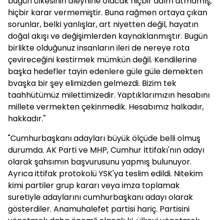
bugün ülkesinin aleyhine olacak hiçbir adım atmamış,
hiçbir karar vermemiştir. Buna rağmen ortaya çıkan
sorunlar, belki yanlışlar, art niyetten değil, hayatın
doğal akışı ve değişimlerden kaynaklanmıştır. Bugün
birlikte olduğunuz insanların ileri de nereye rota
çevireceğini kestirmek mümkün değil. Kendilerine
başka hedefler tayin edenlere güle güle demekten
bvaşka bir şey elimizden gelmezdi. Bizim tek
taahhütümüz milettimizedir. Yaptıklarımızın hesabını
millete vermekten çekinmedik. Hesabımız halkadır,
hakkadır."
"Cumhurbaşkanı adayları büyük ölçüde belli olmuş
durumda. AK Parti ve MHP, Cumhur İttifakı'nın adayı
olarak şahsımın başvurusunu yapmış bulunuyor.
Ayrıca ittifak protokolü YSK'ya teslim edildi. Nitekim
kimi partiler grup kararı veya imza toplamak
suretiyle adaylarını cumhurbaşkanı adayı olarak
gösterdiler. Anamuhalefet partisi hariç. Partisini