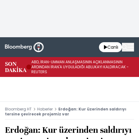
Canlı
ABD, İRAN-UMMAN ANLAŞMASININ AÇIKLANMASININ
AB
SON
ARDINDAN İRAN'A UYGULADIĞI ABLUKAYI KALDIRACAK -
GE
DAKİKA
REUTERS
UY
Bloomberg HT
Haberler
Erdoğan: Kur üzerinden saldırıyı
tersine çevirecek projemiz var
Erdoğan: Kur üzerinden saldırıyı