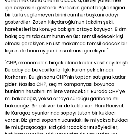
yönetmek daha önemli olacak ki, ülkeyi yönetmek
için başkasını gösterdi. Partisinin genel başkanlığına
bir türlü seçilemeyen birini cumhurbaşkanı adayı
gösterdiler. Zaten Kılıçdaroğlu'nun takdim şekli,
hareketleri bu konuya bakışını ortaya koyuyor. Bizim
bakış açımızda cumhurun en üst temsil edecek kişi
olması gerekiyor. En üst makamda temsil edecek bir
kişinin de buna uygun birisi olması gerekiyor."
"CHP, ekonomiden birçok alana kadar vasıf sayılmıştı
Bu aday da bu vasıflarla ilişki kuran pek olmadı.
Korkarım, Bu işin sonu CHP'nin toptan satışına kadar
gider. Nasılsa CHP, seçim kampanyası boyunca
bunların hesabını millete verecektir. Burada CHP'ye
mi bakacağız, yoksa ortaya sürdüğü garibana mı
bakacağız. Bir aslı var bir de kukla var. Hani Hacivat
ile Karagöz oyunlarında sopayı tutan bir kuklacı
vardır. Biz şimdi sopanın ucundaki ile mi yoksa kuklacı
ile mi uğraşacağız. Bizi çıldırtacaklarını söylediler,