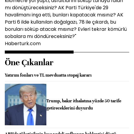
kilometre yol yaptı, asfaltlarını söküp tarlaya falan
mı dönüştüreceksiniz? AK Parti Türkiye'de 29
havalimanı inşa etti, bunları kapatacak mısınız? AK
Parti 6 ilde kullanılan doğalgazı, 78 ile çıkardı, bu
boruları söküp atacak mısınız? Evleri tekrar kömürlü
sobalara mı döndüreceksiniz?"
Haberturk.com
Öne Çıkanlar
Yatırım fonları ve TL mevduatta stopaj kararı
Trump, bakır ithalatına yüzde 50 tarife
getireceklerini duyurdu
ABD'de tüketicilerin kısa vadeli enflasyon beklentisi düştü