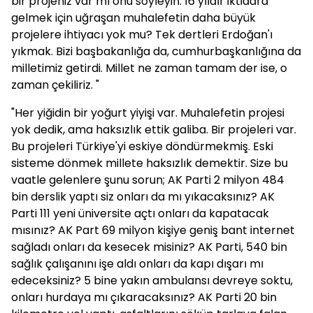
bir projeniz var mı onu söyleyin. 16 yıldır iktidara
gelmek için uğraşan muhalefetin daha büyük
projelere ihtiyacı yok mu? Tek dertleri Erdoğan'ı
yıkmak. Bizi başbakanlığa da, cumhurbaşkanlığına da
milletimiz getirdi. Millet ne zaman tamam der ise, o
zaman çekiliriz. "
"Her yiğidin bir yoğurt yiyişi var. Muhalefetin projesi
yok dedik, ama haksızlık ettik galiba. Bir projeleri var.
Bu projeleri Türkiye'yi eskiye döndürmekmiş. Eski
sisteme dönmek millete haksızlık demektir. Size bu
vaatle gelenlere şunu sorun; AK Parti 2 milyon 484
bin derslik yaptı siz onları da mı yıkacaksınız? AK
Parti 111 yeni üniversite açtı onları da kapatacak
mısınız? AK Part 69 milyon kişiye geniş bant internet
sağladı onları da kesecek misiniz? AK Parti, 540 bin
sağlık çalışanını işe aldı onları da kapı dışarı mı
edeceksiniz? 5 bine yakın ambulansı devreye soktu,
onları hurdaya mı çıkaracaksınız? AK Parti 20 bin