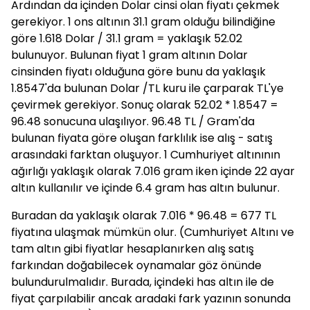
Ardından da içinden Dolar cinsi olan fiyatı çekmek
gerekiyor. 1 ons altının 31.1 gram olduğu bilindiğine
göre 1.618 Dolar / 31.1 gram = yaklaşık 52.02
bulunuyor. Bulunan fiyat 1 gram altının Dolar
cinsinden fiyatı olduğuna göre bunu da yaklaşık
1.8547'da bulunan Dolar /TL kuru ile çarparak TL'ye
çevirmek gerekiyor. Sonuç olarak 52.02 * 1.8547 =
96.48 sonucuna ulaşılıyor. 96.48 TL / Gram'da
bulunan fiyata göre oluşan farklılık ise alış - satış
arasındaki farktan oluşuyor. 1 Cumhuriyet altınının
ağırlığı yaklaşık olarak 7.016 gram iken içinde 22 ayar
altın kullanılır ve içinde 6.4 gram has altın bulunur.
Buradan da yaklaşık olarak 7.016 * 96.48 = 677 TL
fiyatına ulaşmak mümkün olur. (Cumhuriyet Altını ve
tam altın gibi fiyatlar hesaplanırken alış satış
farkından doğabilecek oynamalar göz önünde
bulundurulmalıdır. Burada, içindeki has altın ile de
fiyat çarpılabilir ancak aradaki fark yazının sonunda