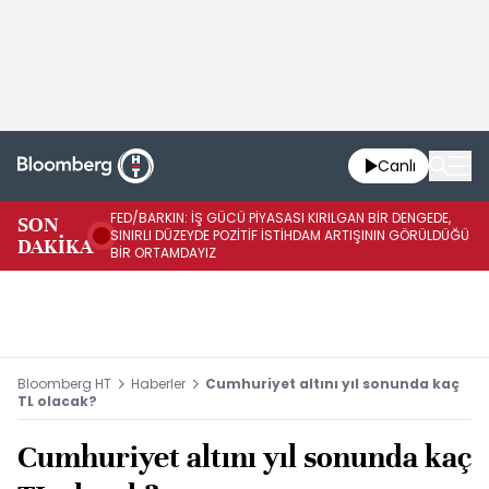
Canlı
FED/BARKIN: İŞ GÜCÜ PİYASASI KIRILGAN BİR DENGEDE,
SON
İŞ
SINIRLI DÜZEYDE POZİTİF İSTİHDAM ARTIŞININ GÖRÜLDÜĞÜ
DAKİKA
SÜ
BİR ORTAMDAYIZ
Bloomberg HT
Haberler
Cumhuriyet altını yıl sonunda kaç
TL olacak?
Cumhuriyet altını yıl sonunda kaç