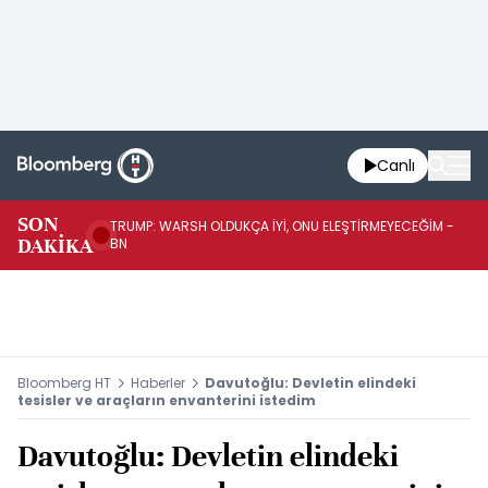
Canlı
SON
TRUMP: WARSH OLDUKÇA İYİ, ONU ELEŞTİRMEYECEĞİM -
TR
DAKİKA
BN
KA
Bloomberg HT
Haberler
Davutoğlu: Devletin elindeki
tesisler ve araçların envanterini istedim
Davutoğlu: Devletin elindeki