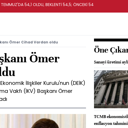
 TEMMUZ'DA 54,1 OLDU, BEKLENTİ 54,5; ÖNCEKİ 54
şkanı Ömer Cihad Vardan oldu
Öne Çıka
aşkanı Ömer
Sanayi üretimi ayl
ldu
konomik İlişkiler Kurulu'nun (DEİK)
ınma Vakfı (İKV) Başkanı Ömer
adı
TCMB ekonomistler
enflasyon tahminin