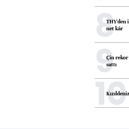
8
THY'den i
net kâr
9
Çin rekor 
sattı
10
Kızıldeni