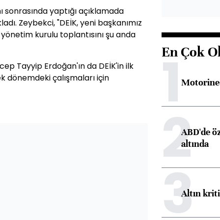
nı sonrasında yaptığı açıklamada
ladı. Zeybekci, "DEİK, yeni başkanımız
yönetim kurulu toplantısını şu anda
En Çok O
1
p Tayyip Erdoğan'ın da DEİK'in ilk
k dönemdeki çalışmaları için
Motorine 
2
ABD'de öz
altında
3
Altın krit