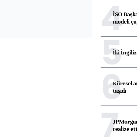
4
İSO Başka
modeli ça
5
İki İngili
6
Küresel ar
taşıdı
7
JPMorgan
realize ett