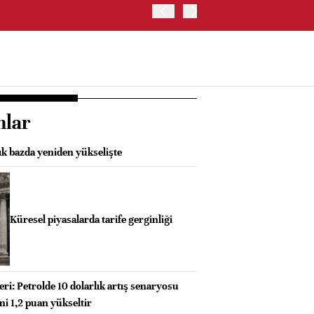
ABD'DE HİZMET PMI TEMMU
nlar
ık bazda yeniden yükselişte
Küresel piyasalarda tarife gerginliği
i: Petrolde 10 dolarlık artış senaryosu
i 1,2 puan yükseltir