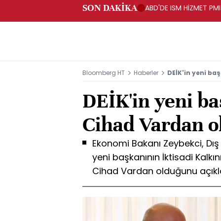
SON DAKİKA
ABD'DE ISM HİZMET PMI
Bloomberg HT
Haberler
DEİK'in yeni ba
DEİK'in yeni b
Cihad Vardan o
Ekonomi Bakanı Zeybekci, Dış E
yeni başkanının İktisadi Kalk
Cihad Vardan olduğunu açıkl