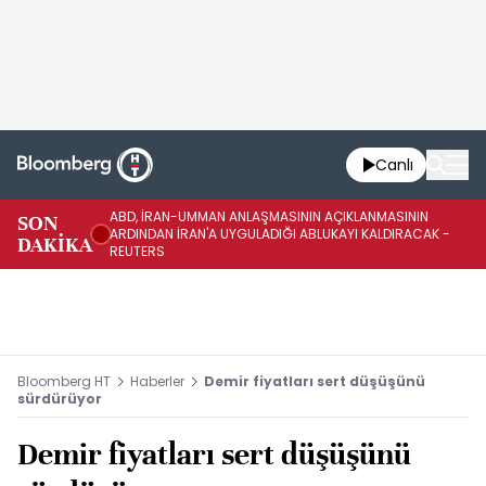
Canlı
ABD, İRAN-UMMAN ANLAŞMASININ AÇIKLANMASININ
AB
SON
ARDINDAN İRAN'A UYGULADIĞI ABLUKAYI KALDIRACAK -
GE
DAKİKA
REUTERS
UY
Bloomberg HT
Haberler
Demir fiyatları sert düşüşünü
sürdürüyor
Demir fiyatları sert düşüşünü