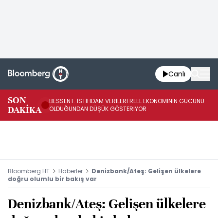
Canlı
AB
SON
BESSENT: İSTİHDAM VERİLERİ REEL EKONOMİNİN GÜCÜNÜ
Fİ
DAKİKA
OLDUĞUNDAN DÜŞÜK GÖSTERİYOR
UY
Bloomberg HT
Haberler
Denizbank/Ateş: Gelişen ülkelere
doğru olumlu bir bakış var
Denizbank/Ateş: Gelişen ülkelere