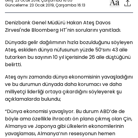
Giriş: 23 Ocak 2019, Çarşamba 16:05
Güncelleme: 23 Ocak 2019, Çarşamba 16:13
Denizbank Genel Müdürü Hakan Ateş Davos
Zirvesi'nde Bloomberg HT'nin sorularını yanıtladı.
Dünyada gelir dağılımının hızla bozulduğunu söyleyen
Ateş, eskiden dünya nüfusunun yüzde 50’sını 43 aile
tutarken bu sayının 10 yıl içerisinde 26 aile düştüğünü
belirtti.
Ateş aynı zamanda dünya ekonomisinin yavaşladığını
ve bu durumun dünyada daha korumacı ve daha
milliyetçi liderliği ortaya çıkardığını söyleyerek şu
açıklamalarda bulundu;
“Dünya ekonomisi yavaşlıyor. Bu durum ABD’de de
böyle ama özellikle ihracatı ön plana çıkmış olan Çin,
Almanya ve Japonya gibi ülkelerin ekonomilerinin
yavaşlaması, Almanya’nın resesyonun hemen