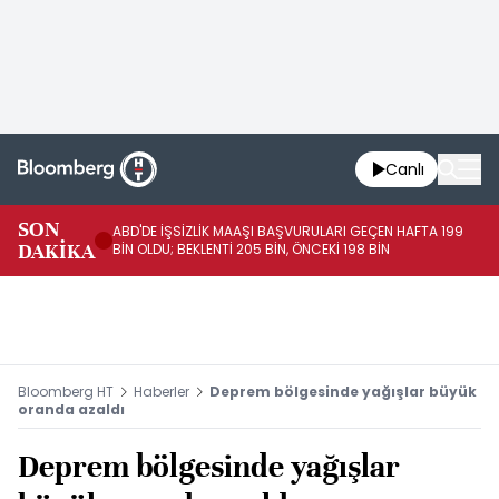
Canlı
SON
ABD'DE İŞSİZLİK MAAŞI BAŞVURULARI GEÇEN HAFTA 199
FE
DAKİKA
BİN OLDU; BEKLENTİ 205 BİN, ÖNCEKİ 198 BİN
İL
Bloomberg HT
Haberler
Deprem bölgesinde yağışlar büyük
oranda azaldı
Deprem bölgesinde yağışlar