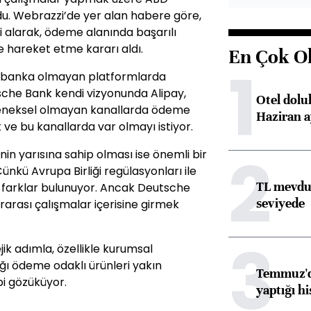
u. Webrazzi’de yer alan habere göre,
ni alarak, ödeme alanında başarılı
te hareket etme kararı aldı.
En Çok O
1
i banka olmayan platformlarda
che Bank kendi vizyonunda Alipay,
Otel dolu
leneksel olmayan kanallarda ödeme
Haziran a
 ve bu kanallarda var olmayı istiyor.
2
inin yarısına sahip olması ise önemli bir
Çünkü Avrupa Birliği regülasyonları ile
TL mevdua
 farklar bulunuyor. Ancak Deutsche
seviyede
arası çalışmalar içerisine girmek
3
ik adımla, özellikle kurumsal
ğı ödeme odaklı ürünleri yakın
Temmuz'da
i gözüküyor.
yaptığı hi