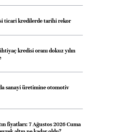
i ticari kredilerde tarihi rekor
ihtiyaç kredisi oranı dokuz yılın
e
a sanayi üretimine otomotiv
tın fiyatları: 7 Ağustos 2026 Cuma
eyrek altın ne kadar oldu?