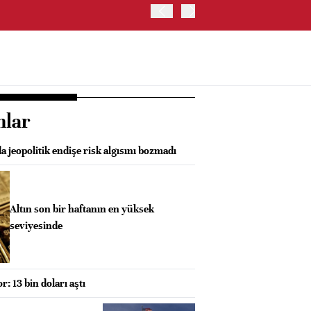
SK HYNIX, GÜNEY KORE'D
YATIRIM YAPACAK- BN
nlar
a jeopolitik endişe risk algısını bozmadı
Altın son bir haftanın en yüksek
seviyesinde
: 13 bin doları aştı