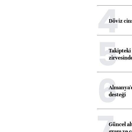
4
Döviz cins
5
Takipteki 
zirvesind
6
Almanya'd
desteği
7
Güncel al
gram ve ç