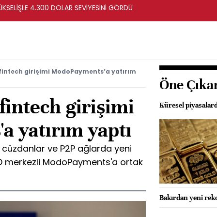
ÜKSELİŞLE 4.300 DOLAR SEVİYESİNİ GÖRDÜ
fintech girişimi ModoPayments’a yatırım
Öne Çıka
intech girişimi
Küresel piyasalard
 yatırım yaptı
l cüzdanlar ve P2P ağlarda yeni
D merkezli ModoPayments'a ortak
Bakırdan yeni rekor