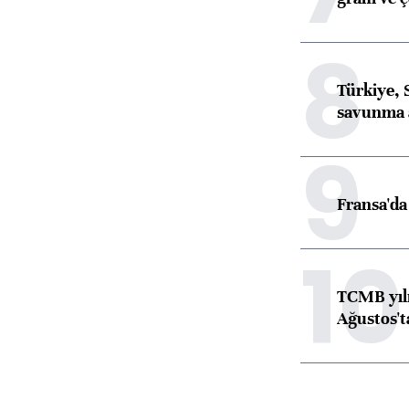
8
Türkiye, 
savunma 
9
Fransa'da 
10
TCMB yılı
Ağustos't