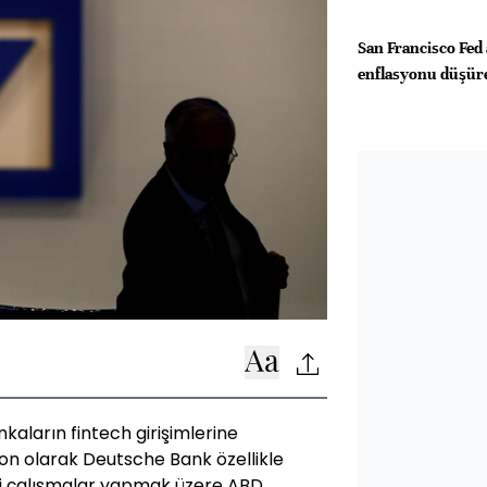
San Francisco Fed 
enflasyonu düşüreb
aların fintech girişimlerine
on olarak Deutsche Bank özellikle
ni çalışmalar yapmak üzere ABD