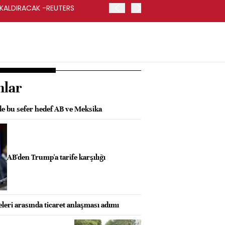
 KALDIRACAK -REUTERS
ABD DIŞİŞLERİ BAKANLIĞI
UYGULANACAK
nlar
de bu sefer hedef AB ve Meksika
AB'den Trump'a tarife karşılığı
eri arasında ticaret anlaşması adımı