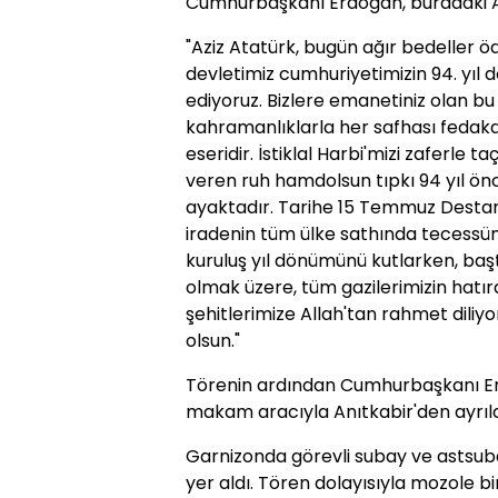
Cumhurbaşkanı Erdoğan, buradaki Anı
"Aziz Atatürk, bugün ağır bedeller
devletimiz cumhuriyetimizin 94. yıl
ediyoruz. Bizlere emanetiniz olan bu 
kahramanlıklarla her safhası fedakar
eseridir. İstiklal Harbi'mizi zaferle
veren ruh hamdolsun tıpkı 94 yıl ön
ayaktadır. Tarihe 15 Temmuz Destanı
iradenin tüm ülke sathında tecessüm
kuruluş yıl dönümünü kutlarken, başta
olmak üzere, tüm gazilerimizin hatıra
şehitlerimize Allah'tan rahmet diliy
olsun."
Törenin ardından Cumhurbaşkanı Er
makam aracıyla Anıtkabir'den ayrıld
Garnizonda görevli subay ve astsuba
yer aldı. Tören dolayısıyla mozole b