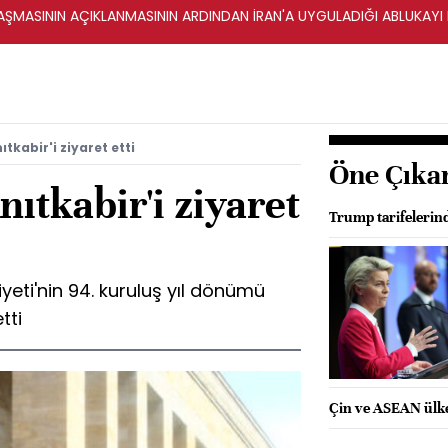
ŞMASININ AÇIKLANMASININ ARDINDAN İRAN'A UYGULADIĞI ABLUKAYI
ıtkabir'i ziyaret etti
Öne Çıka
nıtkabir'i ziyaret
Trump tarifelerin
yeti'nin 94. kuruluş yıl dönümü
tti
Çin ve ASEAN ülkel