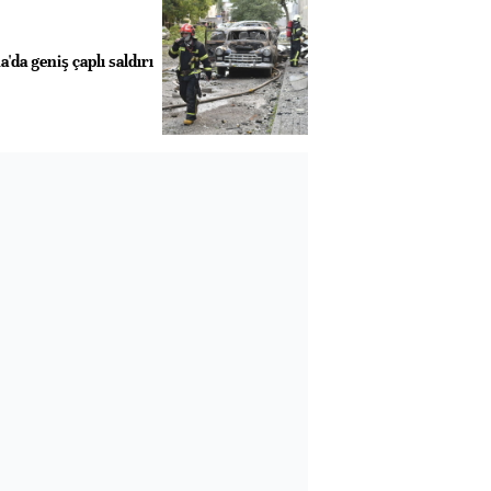
da geniş çaplı saldırı