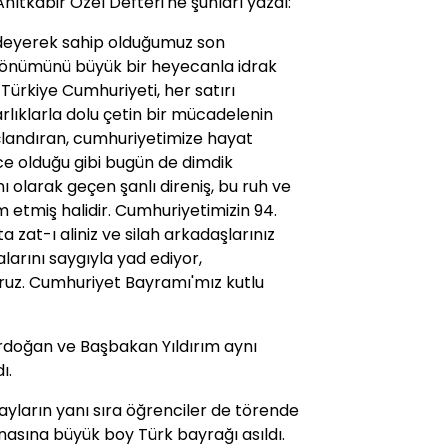
tkabir Özel Defteri'ne şunları yazdı:
 ödeyerek sahip olduğumuz son
 dönümünü büyük bir heyecanla idrak
Türkiye Cumhuriyeti, her satırı
lıklarla dolu çetin bir mücadelenin
 taçlandıran, cumhuriyetimize hayat
ce olduğu gibi bugün de dimdik
 olarak geçen şanlı direniş, bu ruh ve
 etmiş halidir. Cumhuriyetimizin 94.
 zat-ı aliniz ve silah arkadaşlarınız
larını saygıyla yad ediyor,
oruz. Cumhuriyet Bayramı'mız kutlu
doğan ve Başbakan Yıldırım aynı
ı.
yların yanı sıra öğrenciler de törende
inasına büyük boy Türk bayrağı asıldı.