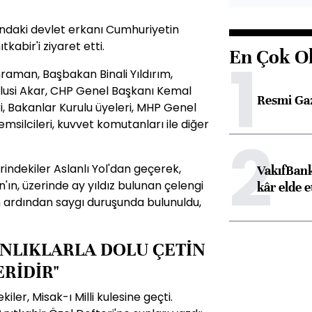
daki devlet erkanı Cumhuriyetin
tkabir'i ziyaret etti.
En Çok O
1
aman, Başbakan Binali Yıldırım,
usi Akar, CHP Genel Başkanı Kemal
Resmi Ga
ri, Bakanlar Kurulu üyeleri, MHP Genel
emsilcileri, kuvvet komutanları ile diğer
2
dekiler Aslanlı Yol'dan geçerek,
VakıfBank
'ın, üzerinde ay yıldız bulunan çelengi
kâr elde e
 ardından saygı duruşunda bulunuldu,
NLIKLARLA DOLU ÇETİN
RİDİR"
er, Misak-ı Milli kulesine geçti.