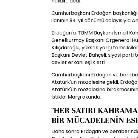
halidir." dedi.
Cumhurbaşkanı Erdoğan başkanlığın
ilanının 94. yıl dönümü dolayısıyla Anı
Erdoğan'a, TBMM Başkanı İsmail Kahr
Genelkurmay Başkanı Orgeneral Hul
Kılıçdaroğlu, yüksek yargı temsilcile
Başkanı Devlet Bahçeli, siyasi parti t
devlet erkanı eşlik etti.
Cumhurbaşkanı Erdoğan ve beraberin
Atatürk'ün mozolesine geldi. Erdoğan
Atatürk'ün mozolesine bırakmasının
İstiklal Marşı okundu.
"HER SATIRI KAHRAMA
BİR MÜCADELENİN ESE
Daha sonra Erdoğan ve beraberindekil