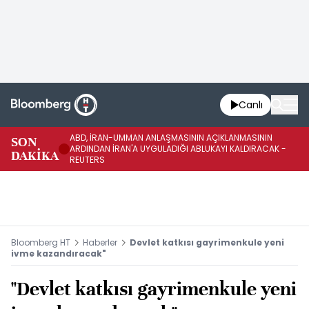
Canlı
ABD, İRAN-UMMAN ANLAŞMASININ AÇIKLANMASININ
AB
SON
ARDINDAN İRAN'A UYGULADIĞI ABLUKAYI KALDIRACAK -
GE
DAKİKA
REUTERS
UY
Bloomberg HT
Haberler
Devlet katkısı gayrimenkule yeni
ivme kazandıracak"
"Devlet katkısı gayrimenkule yeni