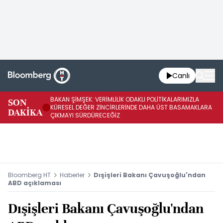
Canlı
BAKAN ŞİMŞEK: VERİMLİLİK ODAKLI POLİTİKALARIMIZLA
BA
SON
KÜRESEL DEĞER ZİNCİRLERİNDE DAHA ÜST BASAMAKLARA
VE
DAKİKA
ÇIKMAYI SÜRDÜRECEĞİZ
DÖ
Bloomberg HT
Haberler
Dışişleri Bakanı Çavuşoğlu'ndan
ABD açıklaması
Dışişleri Bakanı Çavuşoğlu'ndan