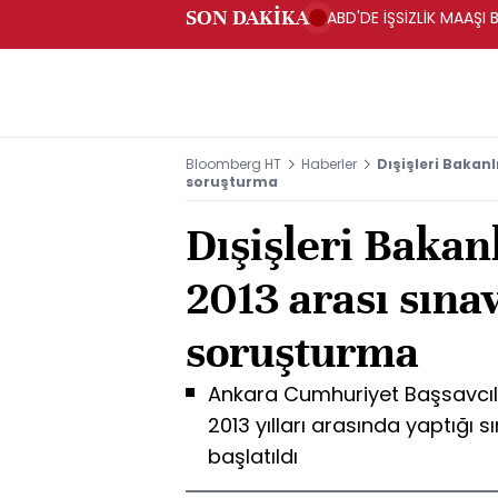
SON DAKİKA
ABD'DE İŞSİZLİK MAAŞI 
Bloomberg HT
Haberler
Dışişleri Bakanl
soruşturma
Dışişleri Bakanl
2013 arası sına
soruşturma
Ankara Cumhuriyet Başsavcılığı
2013 yılları arasında yaptığı s
başlatıldı