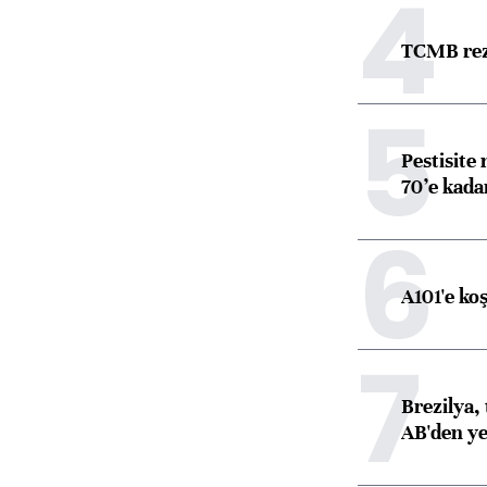
4
TCMB reze
5
Pestisite
70’e kadar
6
A101'e ko
7
Brezilya, 
AB'den yeş