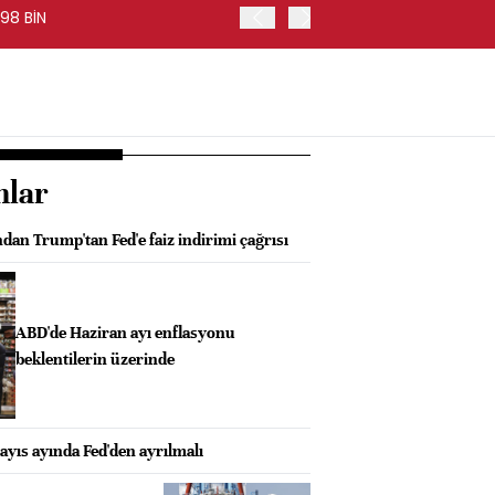
98 BİN
FED BAŞKANI WARSH, PİYA
nlar
an Trump'tan Fed'e faiz indirimi çağrısı
ABD'de Haziran ayı enflasyonu
beklentilerin üzerinde
yıs ayında Fed'den ayrılmalı