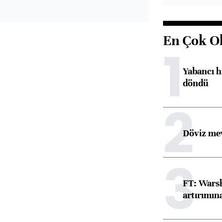
En Çok O
1
Yabancı h
döndü
2
Döviz mev
3
FT: Warsh
artırımın