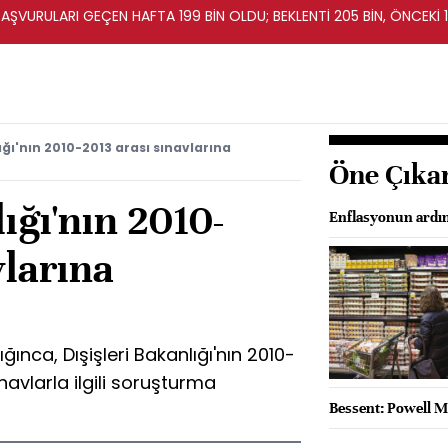
BAŞVURULARI GEÇEN HAFTA 199 BİN OLDU; BEKLENTİ 205 BİN, ÖNCEKİ 1
ığı'nın 2010-2013 arası sınavlarına
Öne Çıka
ığı'nın 2010-
Enflasyonun ardınd
vlarına
nca, Dışişleri Bakanlığı'nın 2010-
ınavlarla ilgili soruşturma
Bessent: Powell Ma