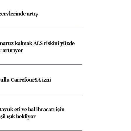
rvlerinde artış
 maruz kalmak ALS riskini yüzde
 artırıyor
şullu CarrefourSA izni
tavuk eti ve bal ihracatı için
il ışık bekliyor