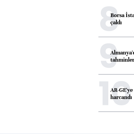
8
Borsa İst
çaldı
9
Almanya'd
tahminler
10
AR-GE'ye 
harcandı