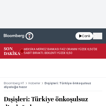
Canlı
SON
MEKSİKA MERKEZ BANKASI FAİZ ORANINI YÜZDE 6,50'DE
OY
DAKİKA
SABİT BIRAKTI; BEKLENTİ YÜZDE 6,50
AÇ
Bloomberg HT
Haberler
Dışişleri: Türkiye önkoşulsuz
diyaloğa hazır
Dışişleri: Türkiye önkoşulsuz