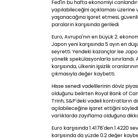
Fed'in bu hafta ekonomiyi canlandırm
yapılabileceğini açıklaması üzerine v
yaşanacağına işaret etmesi, güvenli 
paraların karşısında geriledi.
Euro, Avrupa'nın en büyük 2. ekonom
Japon yeni karşısında 5 ayın en düş
seyretti. Yendeki kazançlar ise Ja
yönelik spekülasyonlarla sınırlandı. 
karşısında, ülkenin işsizlik oranları
çıkmasıyla değer kaybetti.
Hisse senedi vadelilerinin döviz piya
olduğunu belirten Royal Bank of Cana
Trinh, S&P'deki vadeli kontratların da
açılabileceğine işaret ettiğini söyledi
varlıklarda zayıflama olduğuna dikka
Euro karşısında 1.4178'den 1.4220 sev
karşısında da yüzde 0.2 değer kaybe