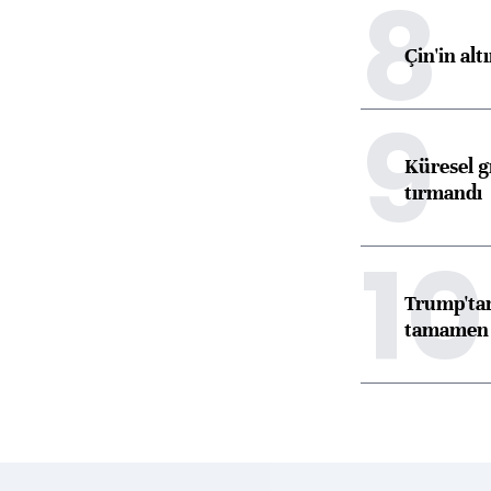
8
Çin'in alt
9
Küresel gı
tırmandı
10
Trump'tan
tamamen o