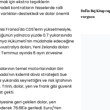
ak için ekstra teşviklerin
adeli kontratların hisselerde ralli
Fed'in Bej Kitap ra
varlıkları destekledi ve dolar önemli
vurgusu
isi Fransa'da CDS'lerin yükselmesiyle,
üğünün yalnızca yüzde 0.7 yukarısında
ponya Hükümeti'nin müdahale edeceğine
Avustralya doları, Yeni Zelanda doları
nın Temmuz ayında 8 ayın zirvesine
salarının temel motorlarından biri
da'nın kıdemli döviz stratejisti Sue
 yukarıda seyrettiğini ve risk iştahının
. Trinh, dolar, yen ve frank gibi güvenli
t çekti.
iyesine geri çekilen dolar, yen
derek 76.68'e geriledi. Euro/Yen