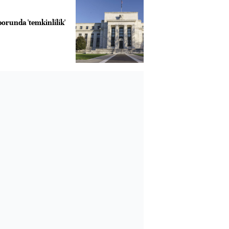
porunda 'temkinlilik'