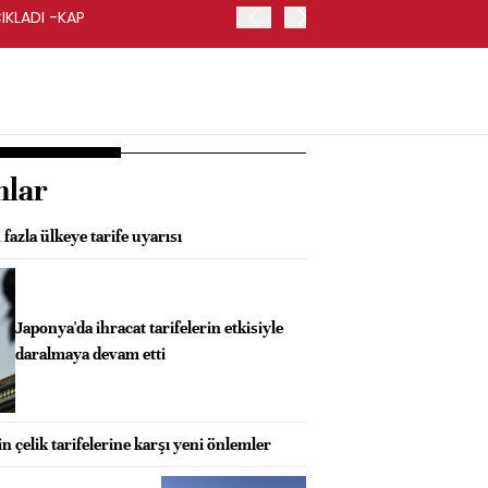
IKLADI -KAP
İŞ BANKASI, GENEL MÜDÜ
nlar
fazla ülkeye tarife uyarısı
Japonya'da ihracat tarifelerin etkisiyle
daralmaya devam etti
 çelik tarifelerine karşı yeni önlemler