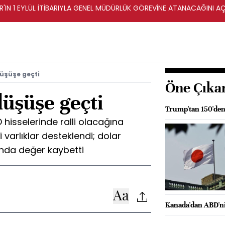
AR'IN 1 EYLÜL İTİBARIYLA GENEL MÜDÜRLÜK GÖREVİNE ATANACAĞINI AÇ
üşüşe geçti
Öne Çıka
üşüşe geçti
Trump'tan 150'den 
D hisselerinde ralli olacağına
i varlıklar desteklendi; dolar
ında değer kaybetti
Kanada'dan ABD'nin