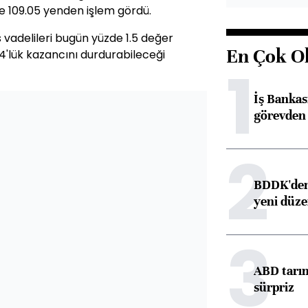
le 109.05 yenden işlem gördü.
 vadelileri bugün yüzde 1.5 değer
En Çok O
'lük kazancını durdurabileceği
1
İş Banka
görevden 
2
BDDK'den 
yeni düz
3
ABD tarım
sürpriz