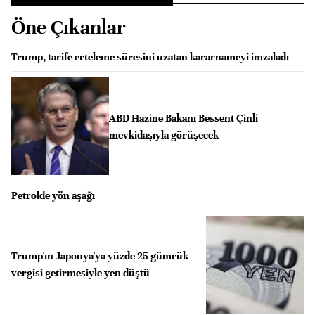
Öne Çıkanlar
Trump, tarife erteleme süresini uzatan kararnameyi imzaladı
ABD Hazine Bakanı Bessent Çinli
mevkidaşıyla görüşecek
Petrolde yön aşağı
Trump'ın Japonya'ya yüzde 25 gümrük
vergisi getirmesiyle yen düştü