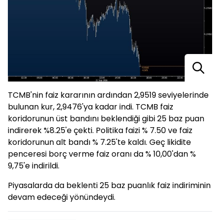
TCMB'nin faiz kararının ardından 2,9519 seviyelerinde
bulunan kur, 2,9476'ya kadar indi. TCMB faiz
koridorunun üst bandını beklendiği gibi 25 baz puan
indirerek %8.25'e çekti. Politika faizi % 7.50 ve faiz
koridorunun alt bandı % 7.25'te kaldı. Geç likidite
penceresi borç verme faiz oranı da % 10,00'dan %
9,75'e indirildi.
Piyasalarda da beklenti 25 baz puanlık faiz indiriminin
devam edeceği yönündeydi.