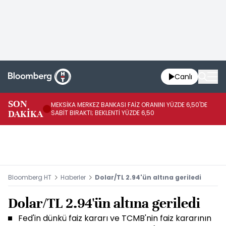
Canlı
SON
MEKSİKA MERKEZ BANKASI FAİZ ORANINI YÜZDE 6,50'DE
OY
DAKİKA
SABİT BIRAKTI; BEKLENTİ YÜZDE 6,50
AÇ
Bloomberg HT
Haberler
Dolar/TL 2.94'ün altına geriledi
Dolar/TL 2.94'ün altına geriledi
Fed'in dünkü faiz kararı ve TCMB'nin faiz kararının