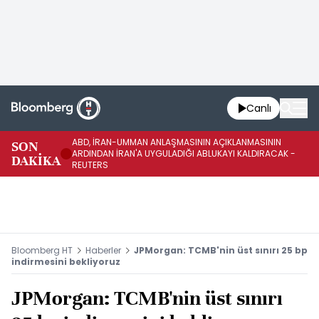
Canlı
ABD, İRAN-UMMAN ANLAŞMASININ AÇIKLANMASININ
AB
SON
ARDINDAN İRAN'A UYGULADIĞI ABLUKAYI KALDIRACAK -
GE
DAKİKA
REUTERS
UY
Bloomberg HT
Haberler
JPMorgan: TCMB'nin üst sınırı 25 bp
indirmesini bekliyoruz
JPMorgan: TCMB'nin üst sınırı