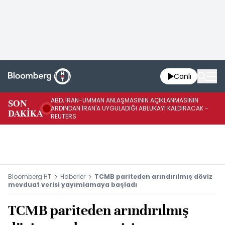
Canlı
ABD, İRAN-UMMAN ANLAŞMASININ AÇIKLANMASININ
AB
SON
ARDINDAN İRAN'A UYGULADIĞI ABLUKAYI KALDIRACAK -
GE
DAKİKA
REUTERS
UY
Bloomberg HT
Haberler
TCMB pariteden arındırılmış döviz
mevduat verisi yayımlamaya başladı
TCMB pariteden arındırılmış