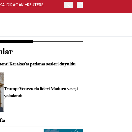
 KALDIRACAK -REUTERS
ABD DIŞİŞLERİ BAKANLIĞI
UYGULANACAK
nlar
enti Karakas'ta patlama sesleri duyuldu
Trump: Venezuela lideri Maduro ve eşi
yakalandı
fta