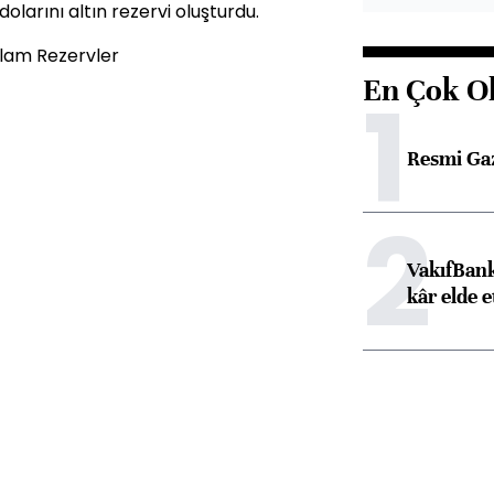
olarını altın rezervi oluşturdu.
plam Rezervler
En Çok O
1
Resmi Ga
2
VakıfBank
kâr elde e