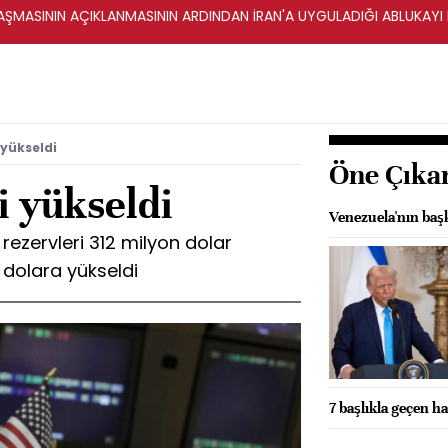
ŞMASININ AÇIKLANMASININ ARDINDAN İRAN'A UYGULADIĞI ABLUKAYI
 yükseldi
Öne Çıka
i yükseldi
Venezuela'nın başk
rezervleri 312 milyon dolar
 dolara yükseldi
7 başlıkla geçen ha