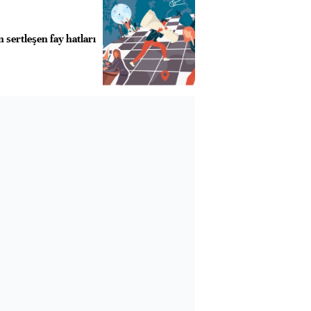
n sertleşen fay hatları